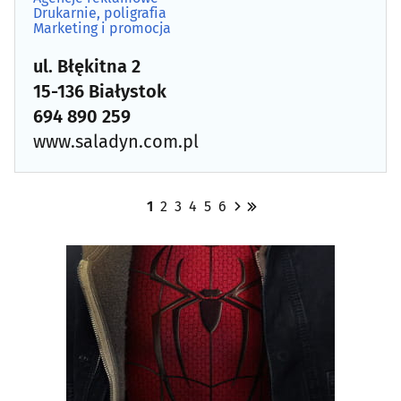
Drukarnie, poligrafia
Marketing i promocja
ul. Błękitna 2
15-136 Białystok
694 890 259
www.saladyn.com.pl
1
2
3
4
5
6