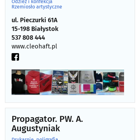
Odzież i konfekcja
Rzemiosło artystyczne
ul. Pieczurki 61A
15-198 Białystok
537 808 444
www.cleohaft.pl
Propagator. PW. A.
Augustyniak
Drukarnie, poligrafia