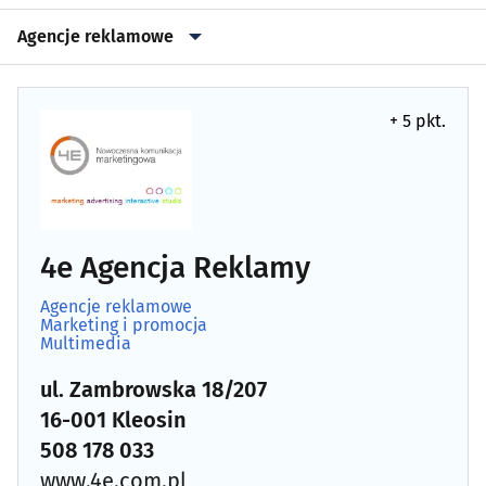
Agencje reklamowe
Agencje reklamowe
(102)
+ 5 pkt.
Drukarnie, poligrafia
(60)
Gadżety reklamowe
(22)
Grafika komputerowa
(8)
4e Agencja Reklamy
Agencje reklamowe
Marketing i promocja
(38)
Marketing i promocja
Multimedia
Public relations
(4)
ul. Zambrowska 18/207
16-001 Kleosin
508 178 033
www.4e.com.pl