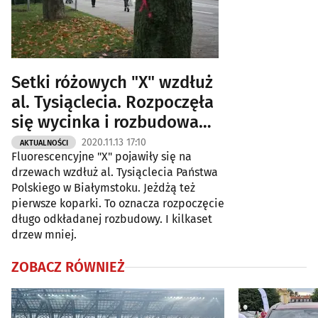
Setki różowych "X" wzdłuż
al. Tysiąclecia. Rozpoczęła
się wycinka i rozbudowa
[ZDJĘCIA]
2020.11.13 17:10
AKTUALNOŚCI
Fluorescencyjne "X" pojawiły się na
drzewach wzdłuż al. Tysiąclecia Państwa
Polskiego w Białymstoku. Jeżdżą też
pierwsze koparki. To oznacza rozpoczęcie
długo odkładanej rozbudowy. I kilkaset
drzew mniej.
ZOBACZ RÓWNIEŻ