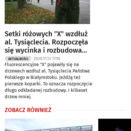
Setki różowych "X" wzdłuż
al. Tysiąclecia. Rozpoczęła
się wycinka i rozbudowa
[ZDJĘCIA]
2020.11.13 17:10
AKTUALNOŚCI
Fluorescencyjne "X" pojawiły się na
drzewach wzdłuż al. Tysiąclecia Państwa
Polskiego w Białymstoku. Jeżdżą też
pierwsze koparki. To oznacza rozpoczęcie
długo odkładanej rozbudowy. I kilkaset
drzew mniej.
ZOBACZ RÓWNIEŻ