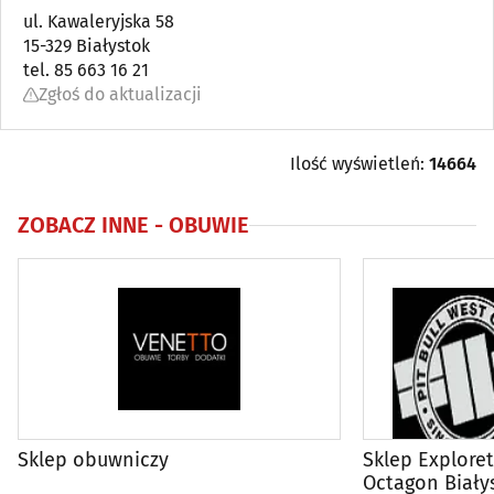
Bielizna
ul. Kawaleryjska 58
(18)
15-329 Białystok
tel. 85 663 16 21
Biżuteria i wyroby jubilerskie
(36)
Zgłoś do aktualizacji
Drogerie, perfumerie
(14)
Ilość wyświetleń:
14664
Galanteria
(7)
ZOBACZ INNE -
OBUWIE
Kapelusze, czapki
(5)
Obuwie
(68)
Odchudzanie
(32)
Odnowa biologiczna
(31)
Sklep obuwniczy
Sklep Exploret,
Odzież ciążowa
(2)
Octagon Biały