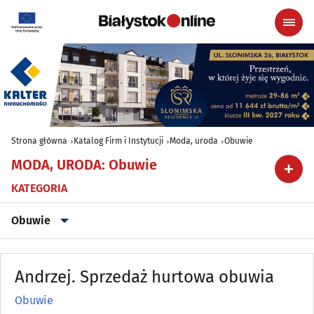
Strona główna
Katalog Firm i Instytucji
Moda, uroda
Obuwie
MODA, URODA
:
Obuwie
KATEGORIA
Obuwie
Akcesoria i dodatki ślubne
(11)
Andrzej. Sprzedaż hurtowa obuwia
Artykuły kosmetyczne i fryzjerskie
(37)
Obuwie