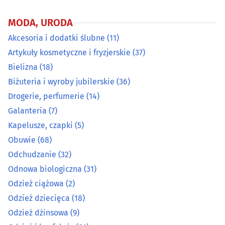
Odzież dziecięca
(18)
MODA, URODA
Akcesoria i dodatki ślubne
(11)
Odzież dżinsowa
(9)
Artykuły kosmetyczne i fryzjerskie
(37)
Odzież i konfekcja
(81)
Bielizna
(18)
Biżuteria i wyroby jubilerskie
(36)
Odzież męska
(14)
Drogerie, perfumerie
(14)
Galanteria
(7)
Odzież używana
(8)
Kapelusze, czapki
(5)
Obuwie
(68)
Okulary i oprawy
(42)
Odchudzanie
(32)
Odnowa biologiczna
(31)
Pończosznicze artykuły
(7)
Odzież ciążowa
(2)
Pracownie krawieckie
(26)
Odzież dziecięca
(18)
Odzież dżinsowa
(9)
Salony fryzjerskie
(184)