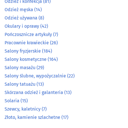
Odzież i konfekcja
(81)
Odzież męska
(14)
Salony kosmetyczne
(164)
Odzież używana
(8)
Okulary i oprawy
(42)
Salony masażu
(29)
Pończosznicze artykuły
(7)
Salony ślubne, wypożyczalnie
(22)
Pracownie krawieckie
(26)
Salony fryzjerskie
(184)
Salony tatuażu
(13)
Salony kosmetyczne
(164)
Salony masażu
(29)
Skórzana odzież i galanteria
(13)
Salony ślubne, wypożyczalnie
(22)
Salony tatuażu
(13)
Solaria
(15)
Skórzana odzież i galanteria
(13)
Szewcy, kaletnicy
(7)
Solaria
(15)
Szewcy, kaletnicy
(7)
Złoto, kamienie szlachetne
(17)
Złoto, kamienie szlachetne
(17)