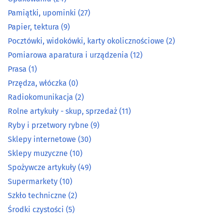
Pamiątki, upominki
(27)
Metalowe artykuły
(26)
Papier, tektura
(9)
Pocztówki, widokówki, karty okolicznościowe
(2)
Mięso, wędliny, drób - detal
(15)
Pomiarowa aparatura i urządzenia
(12)
Narzędzia
(38)
Prasa
(1)
Przędza, włóczka
(0)
Normalia techniczne
(3)
Radiokomunikacja
(2)
Rolne artykuły - skup, sprzedaż
(11)
Odzież ochronna, robocza i artykuły bhp
(19)
Ryby i przetwory rybne
(9)
Sklepy internetowe
(30)
Opakowania
(24)
Sklepy muzyczne
(10)
Pamiątki, upominki
(27)
Spożywcze artykuły
(49)
Supermarkety
(10)
Papier, tektura
(9)
Szkło techniczne
(2)
Środki czystości
(5)
Pocztówki, widokówki, karty okolicznościowe
(2)