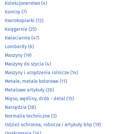
Kolekcjonerstwo
(4)
Komisy
(7)
Komisy
(7)
Kserokopiarki
(12)
Kserokopiarki
(12)
Księgarnie
(25)
Kwiaciarnie
(47)
Księgarnie
(25)
Lombardy
(6)
Kwiaciarnie
(47)
Maszyny
(19)
Maszyny do szycia
(4)
Lombardy
(6)
Maszyny i urządzenia rolnicze
(14)
Metale, metale kolorowe
(11)
Maszyny
(19)
Metalowe artykuły
(26)
Mięso, wędliny, drób - detal
(15)
Maszyny do szycia
(4)
Narzędzia
(38)
Maszyny i urządzenia rolnicze
(14)
Normalia techniczne
(3)
Odzież ochronna, robocza i artykuły bhp
(19)
Metale, metale kolorowe
(11)
Opakowania
(24)