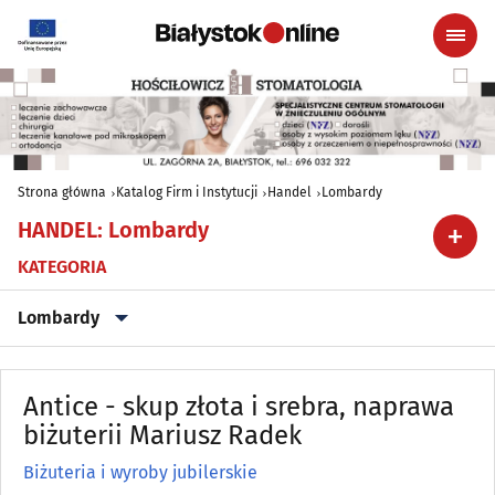
Strona główna
Katalog Firm i Instytucji
Handel
Lombardy
HANDEL
:
Lombardy
KATEGORIA
Lombardy
Alkohol, Piwo, Wino, Wyroby spirytusowe
(20)
Antice - skup złota i srebra, naprawa
Anteny
biżuterii Mariusz Radek
(6)
Biżuteria i wyroby jubilerskie
Antykwariaty
(5)