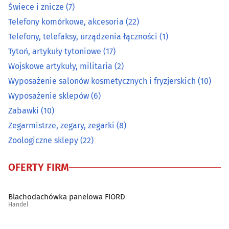
Świece i znicze
(7)
Telefony komórkowe, akcesoria
(22)
Pomiarowa aparatura i urządzenia
(12)
Telefony, telefaksy, urządzenia łączności
(1)
Prasa
(1)
Tytoń, artykuły tytoniowe
(17)
Wojskowe artykuły, militaria
(2)
Przędza, włóczka
(0)
Wyposażenie salonów kosmetycznych i fryzjerskich
(10)
Wyposażenie sklepów
(6)
Radiokomunikacja
(2)
Zabawki
(10)
Zegarmistrze, zegary, zegarki
(8)
Rolne artykuły - skup, sprzedaż
(11)
Zoologiczne sklepy
(22)
Ryby i przetwory rybne
(9)
OFERTY FIRM
Sklepy internetowe
(30)
Blachodachówka panelowa FIORD
Handel
Sklepy muzyczne
(10)