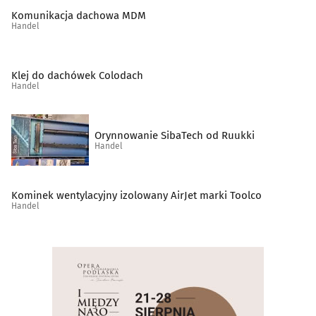
Spożywcze artykuły
(49)
Komunikacja dachowa MDM
Handel
Supermarkety
(10)
Klej do dachówek Colodach
Szkło techniczne
(2)
Handel
Środki czystości
(5)
Orynnowanie SibaTech od Ruukki
Handel
Świece i znicze
(7)
Telefony komórkowe, akcesoria
(22)
Kominek wentylacyjny izolowany AirJet marki Toolco
Handel
Telefony, telefaksy, urządzenia łączności
(1)
Tytoń, artykuły tytoniowe
(17)
Wojskowe artykuły, militaria
(2)