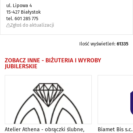
ul. Lipowa 4
15-427 Białystok
Artykuły dziecięce
(11)
tel. 601 285 775
Zgłoś do aktualizacji
Artykuły i sprzęt gospodarstwa domowego (AGD)
(17)
Artykuły i sprzęt RTV
(4)
Ilość wyświetleń:
61335
Artykuły zaopatrzenia plastyków
(3)
ZOBACZ INNE -
BIŻUTERIA I WYROBY
JUBILERSKIE
Audiowizualne systemy
(7)
Balony, fajerwerki i inne
(10)
Biurowe urządzenia i papiernicze artykuły - detal
(24)
Broń
(2)
Atelier Athena - obrączki ślubne,
Biamet Bis s.c.