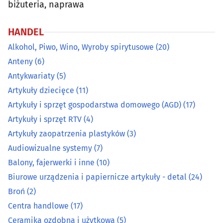
Centra handlowe
(17)
biżuteria, naprawa
Ceramika ozdobna i użytkowa
(5)
HANDEL
Alkohol, Piwo, Wino, Wyroby spirytusowe
(20)
Chemia gospodarcza
(19)
Anteny
(6)
Antykwariaty
(5)
Cukiernie, ciastkarnie, cukiernicze wyroby
(27)
Artykuły dziecięce
(11)
Dekoracyjne artykuły
(13)
Artykuły i sprzęt gospodarstwa domowego (AGD)
(17)
Artykuły i sprzęt RTV
(4)
Dewocjonalia, artykuły komunijne, do chrztu
(9)
Artykuły zaopatrzenia plastyków
(3)
Audiowizualne systemy
(7)
Dodatki krawieckie
(6)
Balony, fajerwerki i inne
(10)
Biurowe urządzenia i papiernicze artykuły - detal
(24)
Elektronarzędzia
(32)
Broń
(2)
Elektroniczne artykuły i sprzęt
(22)
Centra handlowe
(17)
Ceramika ozdobna i użytkowa
(5)