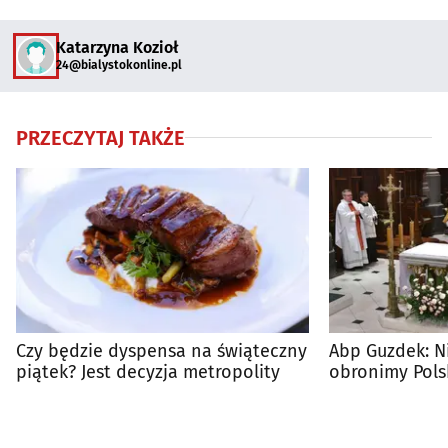
Katarzyna Kozioł
24@bialystokonline.pl
PRZECZYTAJ TAKŻE
Czy będzie dyspensa na świąteczny
Abp Guzdek: N
piątek? Jest decyzja metropolity
obronimy Pols
ojczyznę w ka