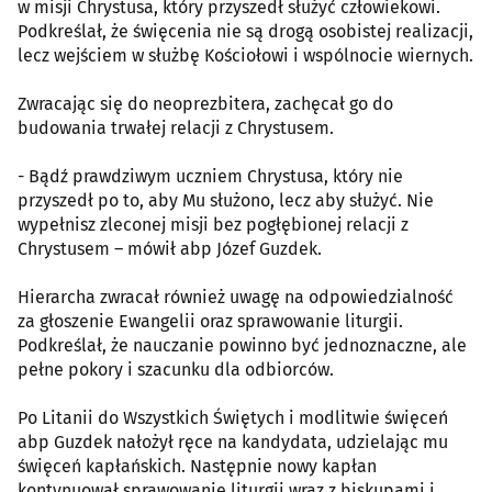
w misji Chrystusa, który przyszedł służyć człowiekowi.
Podkreślał, że święcenia nie są drogą osobistej realizacji,
lecz wejściem w służbę Kościołowi i wspólnocie wiernych.
Zwracając się do neoprezbitera, zachęcał go do
budowania trwałej relacji z Chrystusem.
- Bądź prawdziwym uczniem Chrystusa, który nie
przyszedł po to, aby Mu służono, lecz aby służyć. Nie
wypełnisz zleconej misji bez pogłębionej relacji z
Chrystusem – mówił abp Józef Guzdek.
Hierarcha zwracał również uwagę na odpowiedzialność
za głoszenie Ewangelii oraz sprawowanie liturgii.
Podkreślał, że nauczanie powinno być jednoznaczne, ale
pełne pokory i szacunku dla odbiorców.
Po Litanii do Wszystkich Świętych i modlitwie święceń
abp Guzdek nałożył ręce na kandydata, udzielając mu
święceń kapłańskich. Następnie nowy kapłan
kontynuował sprawowanie liturgii wraz z biskupami i