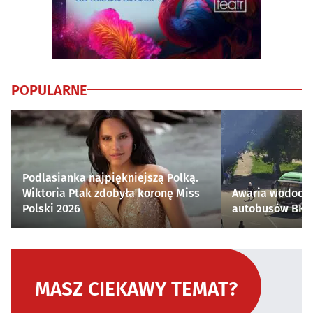
POPULARNE
Podlasianka najpiękniejszą Polką.
Wiktoria Ptak zdobyła koronę Miss
Awaria wodocią
Polski 2026
autobusów BKM 
MASZ CIEKAWY TEMAT?