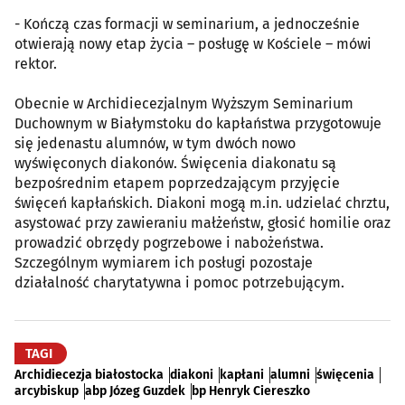
- Kończą czas formacji w seminarium, a jednocześnie
otwierają nowy etap życia – posługę w Kościele – mówi
rektor.
Obecnie w Archidiecezjalnym Wyższym Seminarium
Duchownym w Białymstoku do kapłaństwa przygotowuje
się jedenastu alumnów, w tym dwóch nowo
wyświęconych diakonów. Święcenia diakonatu są
bezpośrednim etapem poprzedzającym przyjęcie
święceń kapłańskich. Diakoni mogą m.in. udzielać chrztu,
asystować przy zawieraniu małżeństw, głosić homilie oraz
prowadzić obrzędy pogrzebowe i nabożeństwa.
Szczególnym wymiarem ich posługi pozostaje
działalność charytatywna i pomoc potrzebującym.
TAGI
Archidiecezja białostocka
diakoni
kapłani
alumni
święcenia
arcybiskup
abp Józeg Guzdek
bp Henryk Ciereszko