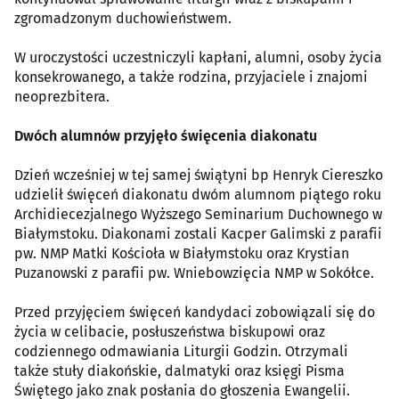
zgromadzonym duchowieństwem.
W uroczystości uczestniczyli kapłani, alumni, osoby życia
konsekrowanego, a także rodzina, przyjaciele i znajomi
neoprezbitera.
Dwóch alumnów przyjęło święcenia diakonatu
Dzień wcześniej w tej samej świątyni bp Henryk Ciereszko
udzielił święceń diakonatu dwóm alumnom piątego roku
Archidiecezjalnego Wyższego Seminarium Duchownego w
Białymstoku. Diakonami zostali Kacper Galimski z parafii
pw. NMP Matki Kościoła w Białymstoku oraz Krystian
Puzanowski z parafii pw. Wniebowzięcia NMP w Sokółce.
Przed przyjęciem święceń kandydaci zobowiązali się do
życia w celibacie, posłuszeństwa biskupowi oraz
codziennego odmawiania Liturgii Godzin. Otrzymali
także stuły diakońskie, dalmatyki oraz księgi Pisma
Świętego jako znak posłania do głoszenia Ewangelii.