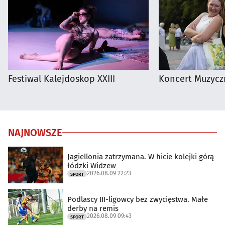
Festiwal Kalejdoskop XXIII
Koncert Muzycz
NAJNOWSZE
Jagiellonia zatrzymana. W hicie kolejki górą
łódzki Widzew
2026.08.09 22:23
SPORT
Podlascy III-ligowcy bez zwycięstwa. Małe
derby na remis
2026.08.09 09:43
SPORT