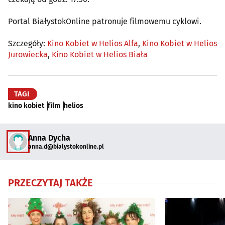
Portal BiałystokOnline patronuje filmowemu cyklowi.
Szczegóły:
Kino Kobiet w Helios Alfa
,
Kino Kobiet w Helios
Jurowiecka
,
Kino Kobiet w Helios Biała
TAGI
kino kobiet
film
helios
Anna Dycha
anna.d@bialystokonline.pl
PRZECZYTAJ TAKŻE