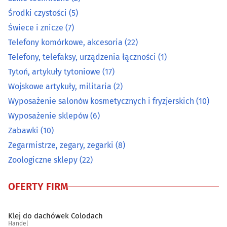
Papier, tektura
(9)
Środki czystości
(5)
Świece i znicze
(7)
Pocztówki, widokówki, karty okolicznościowe
(2)
Telefony komórkowe, akcesoria
(22)
Telefony, telefaksy, urządzenia łączności
(1)
Pomiarowa aparatura i urządzenia
(12)
Tytoń, artykuły tytoniowe
(17)
Prasa
(1)
Wojskowe artykuły, militaria
(2)
Wyposażenie salonów kosmetycznych i fryzjerskich
(10)
Przędza, włóczka
(0)
Wyposażenie sklepów
(6)
Zabawki
(10)
Radiokomunikacja
(2)
Zegarmistrze, zegary, zegarki
(8)
Zoologiczne sklepy
(22)
Rolne artykuły - skup, sprzedaż
(11)
OFERTY FIRM
Ryby i przetwory rybne
(9)
Sklepy internetowe
(30)
Klej do dachówek Colodach
Handel