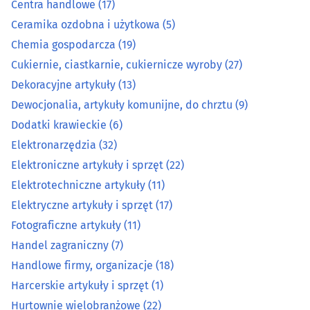
Centra handlowe
(17)
Elektroniczne artykuły i sprzęt
(22)
Ceramika ozdobna i użytkowa
(5)
Chemia gospodarcza
(19)
Elektrotechniczne artykuły
(11)
Cukiernie, ciastkarnie, cukiernicze wyroby
(27)
Dekoracyjne artykuły
(13)
Elektryczne artykuły i sprzęt
(17)
Dewocjonalia, artykuły komunijne, do chrztu
(9)
Dodatki krawieckie
(6)
Fotograficzne artykuły
(11)
Elektronarzędzia
(32)
Handel zagraniczny
(7)
Elektroniczne artykuły i sprzęt
(22)
Elektrotechniczne artykuły
(11)
Handlowe firmy, organizacje
(18)
Elektryczne artykuły i sprzęt
(17)
Fotograficzne artykuły
(11)
Harcerskie artykuły i sprzęt
(1)
Handel zagraniczny
(7)
Handlowe firmy, organizacje
(18)
Hurtownie wielobranżowe
(22)
Harcerskie artykuły i sprzęt
(1)
Kasy fiskalne
(12)
Hurtownie wielobranżowe
(22)