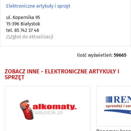
Anteny
(6)
Elektroniczne artykuły i sprzęt
Antykwariaty
ul. Kopernika 95
(5)
15-396 Białystok
tel. 85 742 37 46
Artykuły dziecięce
(11)
Zgłoś do aktualizacji
Artykuły i sprzęt gospodarstwa domowego (AGD)
(17)
Ilość wyświetleń:
59665
Artykuły i sprzęt RTV
(4)
ZOBACZ INNE -
ELEKTRONICZNE ARTYKUŁY I
SPRZĘT
Artykuły zaopatrzenia plastyków
(3)
Audiowizualne systemy
(7)
Balony, fajerwerki i inne
(10)
Biurowe urządzenia i papiernicze artykuły - detal
(24)