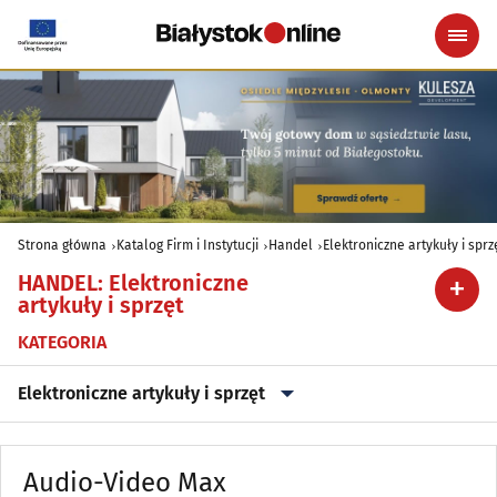
Strona główna
Katalog Firm i Instytucji
Handel
Elektroniczne artykuły i sprz
HANDEL
:
Elektroniczne
artykuły i sprzęt
KATEGORIA
Elektroniczne artykuły i sprzęt
Alkohol, Piwo, Wino, Wyroby spirytusowe
(20)
Audio-Video Max