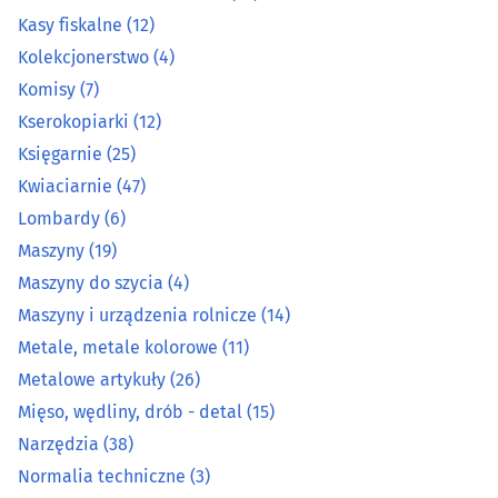
Kasy fiskalne
(12)
Kolekcjonerstwo
(4)
Kolekcjonerstwo
(4)
Komisy
(7)
Komisy
(7)
Kserokopiarki
(12)
Księgarnie
(25)
Kserokopiarki
(12)
Kwiaciarnie
(47)
Księgarnie
(25)
Lombardy
(6)
Maszyny
(19)
Kwiaciarnie
(47)
Maszyny do szycia
(4)
Maszyny i urządzenia rolnicze
(14)
Lombardy
(6)
Metale, metale kolorowe
(11)
Metalowe artykuły
(26)
Maszyny
(19)
Mięso, wędliny, drób - detal
(15)
Maszyny do szycia
(4)
Narzędzia
(38)
Normalia techniczne
(3)