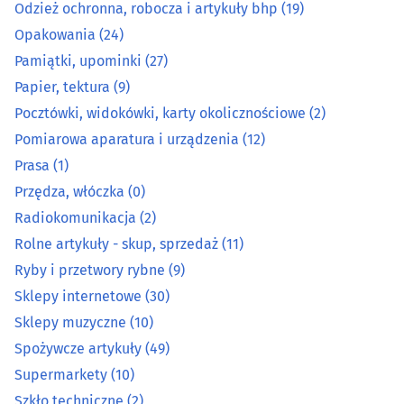
Maszyny i urządzenia rolnicze
(14)
Odzież ochronna, robocza i artykuły bhp
(19)
Opakowania
(24)
Metale, metale kolorowe
(11)
Pamiątki, upominki
(27)
Papier, tektura
(9)
Metalowe artykuły
(26)
Pocztówki, widokówki, karty okolicznościowe
(2)
Pomiarowa aparatura i urządzenia
(12)
Mięso, wędliny, drób - detal
(15)
Prasa
(1)
Narzędzia
(38)
Przędza, włóczka
(0)
Radiokomunikacja
(2)
Normalia techniczne
(3)
Rolne artykuły - skup, sprzedaż
(11)
Ryby i przetwory rybne
(9)
Odzież ochronna, robocza i artykuły bhp
(19)
Sklepy internetowe
(30)
Sklepy muzyczne
(10)
Opakowania
(24)
Spożywcze artykuły
(49)
Pamiątki, upominki
(27)
Supermarkety
(10)
Szkło techniczne
(2)