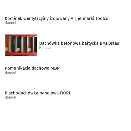
Sklepy muzyczne
(10)
Kominek wentylacyjny izolowany AirJet marki Toolco
Spożywcze artykuły
(49)
Handel
Supermarkety
(10)
Dachówka betonowa bałtycka BMI Braas
Handel
Szkło techniczne
(2)
Środki czystości
(5)
Komunikacja dachowa MDM
Handel
Świece i znicze
(7)
Blachodachówka panelowa FIORD
Telefony komórkowe, akcesoria
(22)
Handel
Telefony, telefaksy, urządzenia łączności
(1)
Tytoń, artykuły tytoniowe
(17)