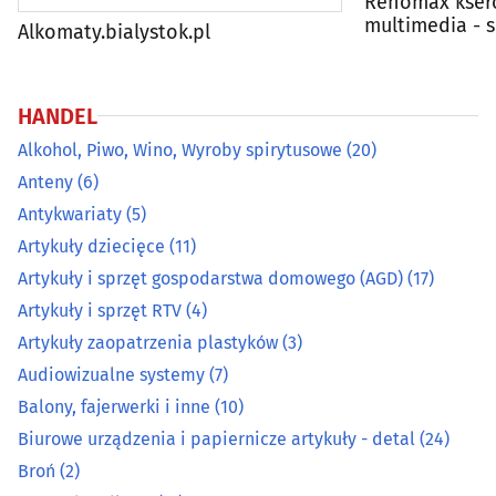
Renomax ksero
Broń
(2)
multimedia - s
Alkomaty.bialystok.pl
Centra handlowe
(17)
HANDEL
Ceramika ozdobna i użytkowa
(5)
Alkohol, Piwo, Wino, Wyroby spirytusowe
(20)
Anteny
(6)
Chemia gospodarcza
(19)
Antykwariaty
(5)
Artykuły dziecięce
(11)
Cukiernie, ciastkarnie, cukiernicze wyroby
(27)
Artykuły i sprzęt gospodarstwa domowego (AGD)
(17)
Dekoracyjne artykuły
(13)
Artykuły i sprzęt RTV
(4)
Artykuły zaopatrzenia plastyków
(3)
Dewocjonalia, artykuły komunijne, do chrztu
(9)
Audiowizualne systemy
(7)
Balony, fajerwerki i inne
(10)
Dodatki krawieckie
(6)
Biurowe urządzenia i papiernicze artykuły - detal
(24)
Broń
(2)
Elektronarzędzia
(32)