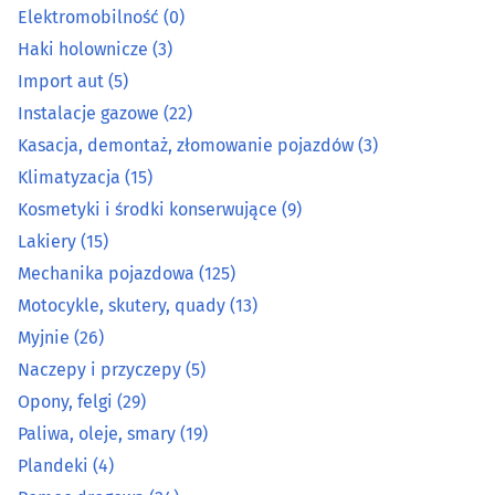
Lakiery
(15)
Elektromobilność
(0)
Haki holownicze
(3)
Mechanika pojazdowa
(125)
Import aut
(5)
Instalacje gazowe
(22)
Motocykle, skutery, quady
(13)
Kasacja, demontaż, złomowanie pojazdów
(3)
Klimatyzacja
(15)
Myjnie
(26)
Kosmetyki i środki konserwujące
(9)
Naczepy i przyczepy
(5)
Lakiery
(15)
Mechanika pojazdowa
(125)
Opony, felgi
(29)
Motocykle, skutery, quady
(13)
Myjnie
(26)
Paliwa, oleje, smary
(19)
Naczepy i przyczepy
(5)
Opony, felgi
(29)
Plandeki
(4)
Paliwa, oleje, smary
(19)
Pomoc drogowa
(24)
Plandeki
(4)