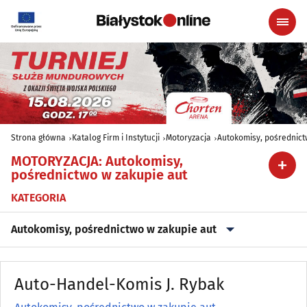
Strona główna
Katalog Firm i Instytucji
Motoryzacja
Autokomisy, pośrednict
MOTORYZACJA
:
Autokomisy,
pośrednictwo w zakupie aut
KATEGORIA
Autokomisy, pośrednictwo w zakupie aut
Akcesoria i części zamienne
(101)
Auto-Handel-Komis J. Rybak
Akcesoria i części zamienne - producenci, hurtownie
(26)