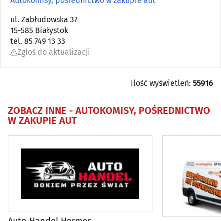
Autokomisy, pośrednictwo w zakupie aut
Akumulatory
ul. Zabłudowska 37
(11)
15-585 Białystok
tel. 85 749 13 33
Alarmy i systemy zabezpieczające
(3)
Zgłoś do aktualizacji
Alternatory, rozruszniki
(1)
Ilość wyświetleń:
55916
Autokomisy, pośrednictwo w zakupie aut
(26)
ZOBACZ INNE -
AUTOKOMISY, POŚREDNICTWO
W ZAKUPIE AUT
Autoszyby
(7)
Blacharstwo, lakiernictwo
(55)
Car audio
(3)
Części używane
(11)
Dealerzy
(10)