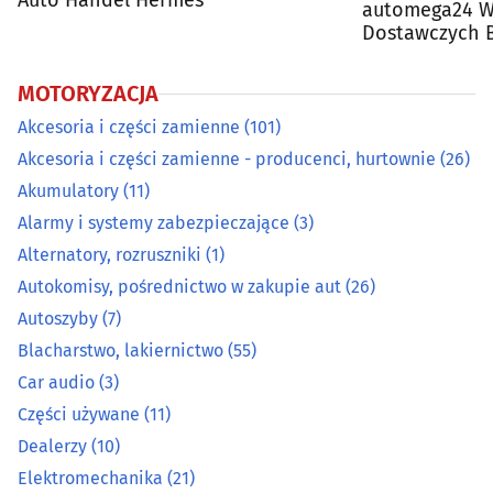
Auto Handel Hermes
automega24 W
Dostawczych B
Elektromechanika
(21)
MOTORYZACJA
Elektromobilność
(0)
Akcesoria i części zamienne
(101)
Akcesoria i części zamienne - producenci, hurtownie
(26)
Haki holownicze
(3)
Akumulatory
(11)
Alarmy i systemy zabezpieczające
(3)
Import aut
(5)
Alternatory, rozruszniki
(1)
Instalacje gazowe
(22)
Autokomisy, pośrednictwo w zakupie aut
(26)
Autoszyby
(7)
Kasacja, demontaż, złomowanie pojazdów
(3)
Blacharstwo, lakiernictwo
(55)
Car audio
(3)
Klimatyzacja
(15)
Części używane
(11)
Dealerzy
(10)
Kosmetyki i środki konserwujące
(9)
Elektromechanika
(21)