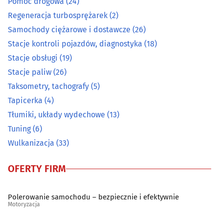
Pomoc drogowa
(24)
Regeneracja turbosprężarek
(2)
Regeneracja turbosprężarek
(2)
Samochody ciężarowe i dostawcze
(26)
Samochody ciężarowe i dostawcze
(26)
Stacje kontroli pojazdów, diagnostyka
(18)
Stacje obsługi
(19)
Stacje kontroli pojazdów, diagnostyka
(18)
Stacje paliw
(26)
Stacje obsługi
(19)
Taksometry, tachografy
(5)
Tapicerka
(4)
Stacje paliw
(26)
Tłumiki, układy wydechowe
(13)
Tuning
(6)
Taksometry, tachografy
(5)
Wulkanizacja
(33)
Tapicerka
(4)
OFERTY FIRM
Tłumiki, układy wydechowe
(13)
Polerowanie samochodu – bezpiecznie i efektywnie
Motoryzacja
Tuning
(6)