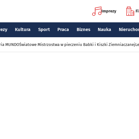
Imprezy
F
rezy
Kultura
Sport
Praca
Biznes
Nauka
Nierucho
eria MUNDO
Światowe Mistrzostwa w pieczeniu Babki i Kiszki Ziemniaczanej
Le