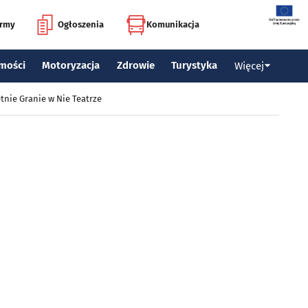
irmy
Ogłoszenia
Komunikacja
mości
Motoryzacja
Zdrowie
Turystyka
Więcej
tnie Granie w Nie Teatrze