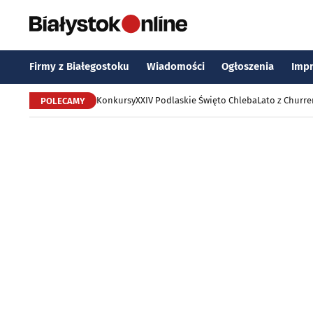
Firmy z Białegostoku
Wiadomości
Ogłoszenia
Imp
Konkursy
XXIV Podlaskie Święto Chleba
Lato z Churr
POLECAMY