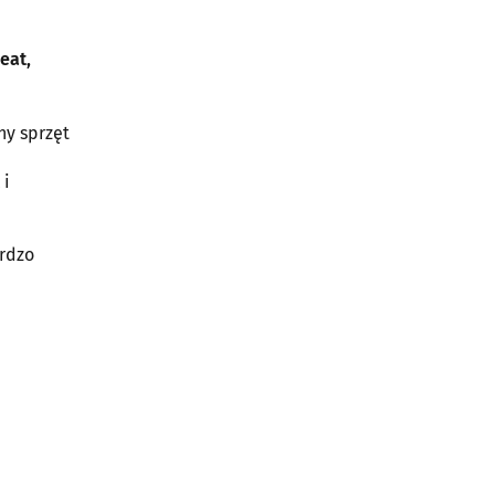
Auto Serwis - Skoda,
Seat, Volkswagen, Audi
- Service. A.Łazuk &
eat,
R.Wyrwas
Al. Jana Pawła II 37/1
15-703 Białystok
ny sprzęt
 i
rdzo