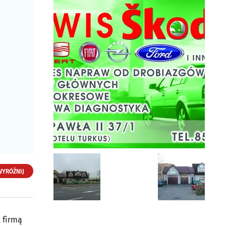
WYRÓŻNIJ
t firmą