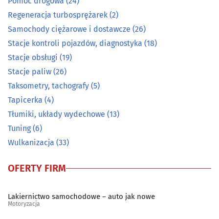
Pomoc drogowa
(24)
Regeneracja turbosprężarek
(2)
Samochody ciężarowe i dostawcze
(26)
Samochody ciężarowe i dostawcze
(26)
Stacje kontroli pojazdów, diagnostyka
(18)
Stacje kontroli pojazdów, diagnostyka
(18)
Stacje obsługi
(19)
Stacje paliw
(26)
Stacje obsługi
(19)
Taksometry, tachografy
(5)
Stacje paliw
(26)
Tapicerka
(4)
Tłumiki, układy wydechowe
(13)
Taksometry, tachografy
(5)
Tuning
(6)
Wulkanizacja
(33)
Tapicerka
(4)
OFERTY FIRM
Tłumiki, układy wydechowe
(13)
Lakiernictwo samochodowe – auto jak nowe
Tuning
(6)
Motoryzacja