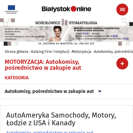
Strona główna
Katalog Firm i Instytucji
Motoryzacja
Autokomisy, pośrednict
MOTORYZACJA
:
Autokomisy,
pośrednictwo w zakupie aut
KATEGORIA
Autokomisy, pośrednictwo w zakupie aut
Akcesoria i części zamienne
(101)
AutoAmeryka Samochody, Motory,
Akcesoria i części zamienne - producenci, hurtownie
Łodzie z USA i Kanady
(26)
Autokomisy, pośrednictwo w zakupie aut