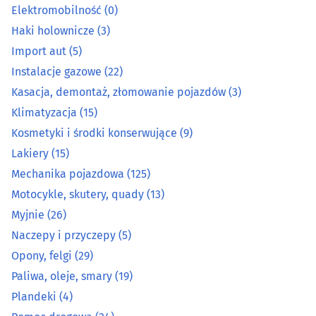
Elektromobilność
(0)
Mechanika pojazdowa
(125)
Haki holownicze
(3)
Import aut
(5)
Motocykle, skutery, quady
(13)
Instalacje gazowe
(22)
Kasacja, demontaż, złomowanie pojazdów
(3)
Myjnie
(26)
Klimatyzacja
(15)
Naczepy i przyczepy
(5)
Kosmetyki i środki konserwujące
(9)
Lakiery
(15)
Opony, felgi
(29)
Mechanika pojazdowa
(125)
Motocykle, skutery, quady
(13)
Paliwa, oleje, smary
(19)
Myjnie
(26)
Naczepy i przyczepy
(5)
Plandeki
(4)
Opony, felgi
(29)
Paliwa, oleje, smary
(19)
Pomoc drogowa
(24)
Plandeki
(4)
Regeneracja turbosprężarek
(2)