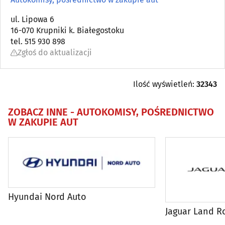
Akumulatory
(11)
ul. Lipowa 6
16-070 Krupniki k. Białegostoku
Alarmy i systemy zabezpieczające
(3)
tel. 515 930 898
Zgłoś do aktualizacji
Alternatory, rozruszniki
(1)
Autokomisy, pośrednictwo w zakupie aut
(26)
Ilość wyświetleń:
32343
Autoszyby
(7)
ZOBACZ INNE -
AUTOKOMISY, POŚREDNICTWO
W ZAKUPIE AUT
Blacharstwo, lakiernictwo
(55)
Car audio
(3)
Części używane
(11)
Hyundai Nord Auto
Jaguar Land R
Dealerzy
(10)