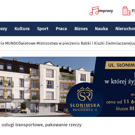
Imprezy
F
rezy
Kultura
Sport
Praca
Biznes
Nauka
Nierucho
eria MUNDO
Światowe Mistrzostwa w pieczeniu Babki i Kiszki Ziemniaczanej
Le
 usługi transportowe, pakowanie rzeczy