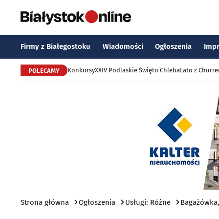
Firmy z Białegostoku
Wiadomości
Ogłoszenia
Imp
Konkursy
XXIV Podlaskie Święto Chleba
Lato z Churr
POLECAMY
Strona główna
Ogłoszenia
Usługi: Różne
Bagażówka,