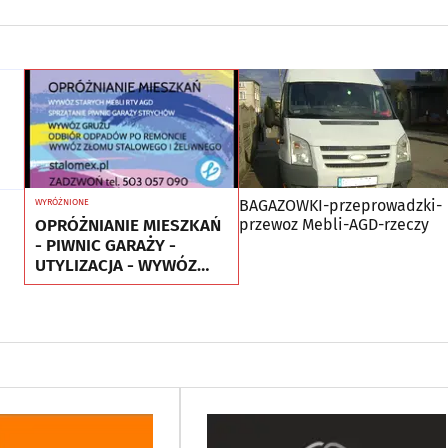
BAGAZOWKI-przeprowadzki-
WYRÓŻNIONE
OPRÓŻNIANIE MIESZKAŃ
przewoz Mebli-AGD-rzeczy
- PIWNIC GARAŻY -
UTYLIZACJA - WYWÓZ
MEBLI RTV AGD