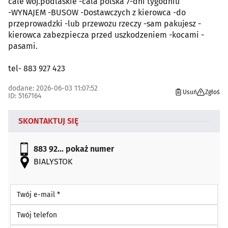
cale woj.podlaskie -cala polska 7-dni tygodniu
-WYNAJEM -BUSOW -Dostawczych z kierowca -do
przeprowadzki -lub przewozu rzeczy -sam pakujesz -
kierowca zabezpiecza przed uszkodzeniem -kocami -
pasami.
tel- 883 927 423
dodane: 2026-06-03 11:07:52
Usuń
Zgłoś
ID: 5167164
SKONTAKTUJ SIĘ
883 92...
pokaż numer
BIALYSTOK
Twój e-mail *
Twój telefon