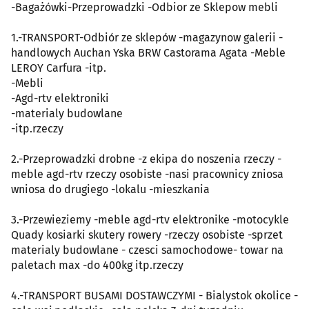
-Bagażówki-Przeprowadzki -Odbior ze Sklepow mebli
1.-TRANSPORT-Odbiór ze sklepów -magazynow galerii -
handlowych Auchan Yska BRW Castorama Agata -Meble
LEROY Carfura -itp.
-Mebli
-Agd-rtv elektroniki
-materialy budowlane
-itp.rzeczy
2.-Przeprowadzki drobne -z ekipa do noszenia rzeczy -
meble agd-rtv rzeczy osobiste -nasi pracownicy zniosa
wniosa do drugiego -lokalu -mieszkania
3.-Przewieziemy -meble agd-rtv elektronike -motocykle
Quady kosiarki skutery rowery -rzeczy osobiste -sprzet
materialy budowlane - czesci samochodowe- towar na
paletach max -do 400kg itp.rzeczy
4.-TRANSPORT BUSAMI DOSTAWCZYMI - Bialystok okolice -