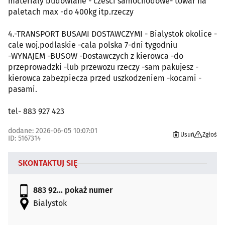
materialy budowlane - czesci samochodowe- towar na
paletach max -do 400kg itp.rzeczy
4.-TRANSPORT BUSAMI DOSTAWCZYMI - Bialystok okolice -
cale woj.podlaskie -cala polska 7-dni tygodniu
-WYNAJEM -BUSOW -Dostawczych z kierowca -do
przeprowadzki -lub przewozu rzeczy -sam pakujesz -
kierowca zabezpiecza przed uszkodzeniem -kocami -
pasami.
tel- 883 927 423
dodane: 2026-06-05 10:07:01
Usuń
Zgłoś
ID: 5167314
SKONTAKTUJ SIĘ
883 92...
pokaż numer
Bialystok