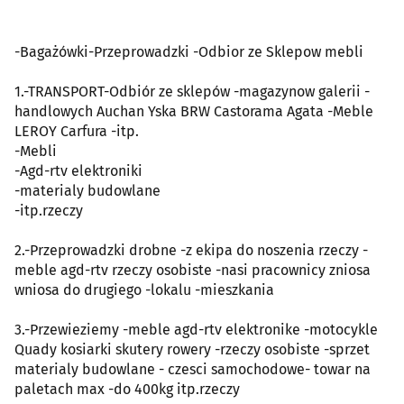
-Bagażówki-Przeprowadzki -Odbior ze Sklepow mebli
1.-TRANSPORT-Odbiór ze sklepów -magazynow galerii -
handlowych Auchan Yska BRW Castorama Agata -Meble
LEROY Carfura -itp.
-Mebli
-Agd-rtv elektroniki
-materialy budowlane
-itp.rzeczy
2.-Przeprowadzki drobne -z ekipa do noszenia rzeczy -
meble agd-rtv rzeczy osobiste -nasi pracownicy zniosa
wniosa do drugiego -lokalu -mieszkania
3.-Przewieziemy -meble agd-rtv elektronike -motocykle
Quady kosiarki skutery rowery -rzeczy osobiste -sprzet
materialy budowlane - czesci samochodowe- towar na
paletach max -do 400kg itp.rzeczy