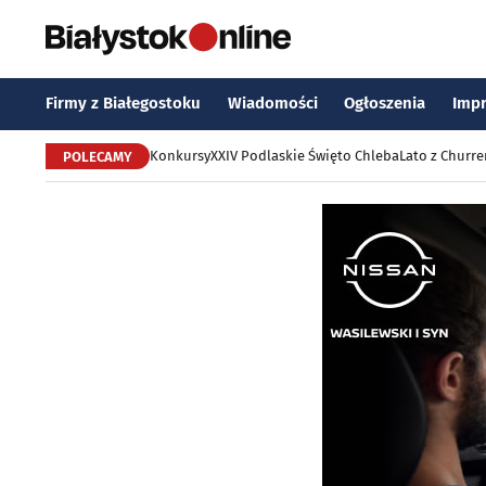
Firmy z Białegostoku
Wiadomości
Ogłoszenia
Imp
Konkursy
XXIV Podlaskie Święto Chleba
Lato z Churr
POLECAMY