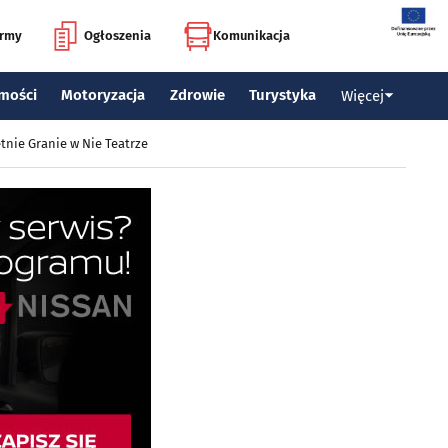
irmy
Ogłoszenia
Komunikacja
mości
Motoryzacja
Zdrowie
Turystyka
Więcej
tnie Granie w Nie Teatrze