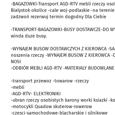
-BAGAZOWKI-Transport AGD-RTV mebli rzeczy oso
Bialystok okolice -cale woj-podlaskie -na terenie
zadzwoń rezerwuj termin dogodny Dla Ciebie
-TRANSPORT-BAGAZOWKI-BUSY DOSTAWCZE-DO WYNA
winda duze busy.
-WYNAJEM BUSOW DOSTAWCZYCH Z KIEROWCA -SAM 
noszenia rzeczy -WYNAJEM BUSOW Z KIEROWCA -
NOSI
-ODBIÓR MEBLI AGD-RTV -MATERIALY BUDOWLANE
-transport przewoz -towarow -rzeczy
-mebli
-AGD-RTV- ELEKTRONIKI
-ubran rzeczy osobistych karony worki ksiazki -k
-motocykli Quadow skuterow-rowerow
-czesci-samochodowe-blacharskie i silnikowe