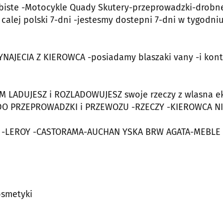
biste -Motocykle Quady Skutery-przeprowadzki-drobn
 calej polski 7-dni -jestesmy dostepni 7-dni w tygodniu
JECIA Z KIEROWCA -posiadamy blaszaki vany -i kont
LADUJESZ i ROZLADOWUJESZ swoje rzeczy z wlasna e
DO PRZEPROWADZKI i PRZEWOZU -RZECZY -KIEROWCA NI
 -LEROY -CASTORAMA-AUCHAN YSKA BRW AGATA-MEBLE i
osmetyki