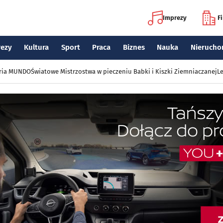
Imprezy
F
rezy
Kultura
Sport
Praca
Biznes
Nauka
Nierucho
eria MUNDO
Światowe Mistrzostwa w pieczeniu Babki i Kiszki Ziemniaczanej
Le