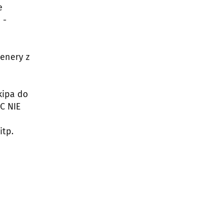
e
 -
enery z
kipa do
C NIE
tp.