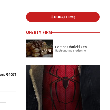
DODAJ FIRMĘ
OFERTY FIRM
Gorące Obniżki Cen
Gastronomia i jedzenie
leń:
94071