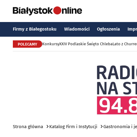
Firmy z Białegostoku
Wiadomości
Ogłoszenia
Imp
Konkursy
XXIV Podlaskie Święto Chleba
Lato z Churr
POLECAMY
Strona główna
Katalog Firm i Instytucji
Gastronomia i j