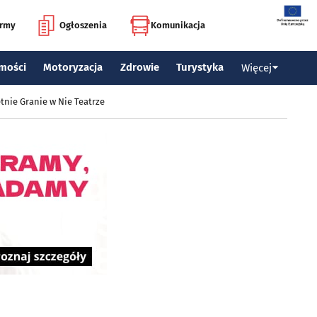
irmy
Ogłoszenia
Komunikacja
mości
Motoryzacja
Zdrowie
Turystyka
Więcej
tnie Granie w Nie Teatrze