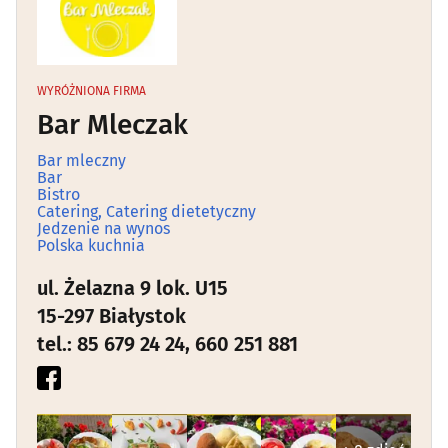
Bar mleczny
(3)
Bistro
(10)
WYRÓŻNIONA FIRMA
Bar Mleczak
Browar
(1)
Bar mleczny
Bar
Burgerownia
(8)
Bistro
Catering, Catering dietetyczny
Jedzenie na wynos
Catering, Catering dietetyczny
(10)
Polska kuchnia
ul. Żelazna 9 lok. U15
Cocktail Bar
(5)
15-297 Białystok
tel.: 85 679 24 24, 660 251 881
Cukiernia
(10)
Fast food
(20)
Indyjska kuchnia
(0)