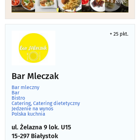
+ 8 zdjęć
Jedzenie na wynos
(13)
Kawiarnia
(19)
+ 25 pkt.
Kebab
(4)
Lodziarnia
(3)
Bar Mleczak
Naleśnikarnia
(2)
Bar mleczny
Bar
Pierogarnia
(4)
Bistro
Catering, Catering dietetyczny
Jedzenie na wynos
Piwiarnia
(0)
Polska kuchnia
ul. Żelazna 9 lok. U15
Pizzeria
(24)
15-297 Białystok