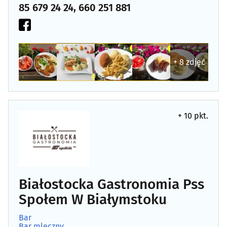
Polska kuchnia
(9)
85 679 24 24, 660 251 881
Pub
(16)
Ramen
(1)
+ 8 zdjęć
Restauracja
(53)
Restauracja za miastem
(12)
+ 10 pkt.
Sala weselna, bankietowa
(22)
Shot Bar
(0)
Białostocka Gastronomia Pss
Sushi
(10)
Społem W Białymstoku
Bar
Bar mleczny