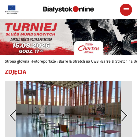
Strona główna
Fotoreportaże
Barre & Stretch na UwB
Barre & Stretch na 
ZDJĘCIA