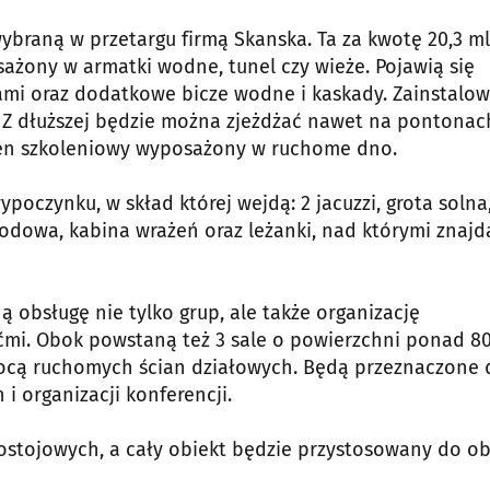
braną w przetargu firmą Skanska. Ta za kwotę 20,3 ml
żony w armatki wodne, tunel czy wieże. Pojawią się
rami oraz dodatkowe bicze wodne i kaskady. Zainstalo
m. Z dłuższej będzie można zjeżdżać nawet na pontonac
sen szkoleniowy wyposażony w ruchome dno.
poczynku, w skład której wejdą: 2 jacuzzi, grota solna
odowa, kabina wrażeń oraz leżanki, nad którymi znajdą
obsługę nie tylko grup, ale także organizację
ćmi. Obok powstaną też 3 sale o powierzchni ponad 8
mocą ruchomych ścian działowych. Będą przeznaczone 
i organizacji konferencji.
stojowych, a cały obiekt będzie przystosowany do ob