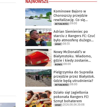
NAJNOWSZE
Kominowe Bajoro w
Choroszczy przejdzie
rewitalizację. Co się
09:00
zmieni?
AKTUALNOŚCI
Adrian Siemieniec po
starciu z Rangers FC: Czuć
było atmosferę dużego
08:55
meczu
SPORT
Nowy McDonald’s w
Białymstoku. Wiadomo,
gdzie i kiedy zostanie
08:00
otwarty
BIZNES
Pielgrzymka do Supraśla
przejdzie przez Białystok.
Gdzie będą utrudnienia?
08:00
AKTUALNOŚCI
Działo się! Jagiellonia
pokonała Rangers FC!
Szmyt bohaterem
2026.08.06 20:08
SPORT