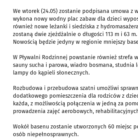
We wtorek (24.05) zostanie podpisana umowa z wy
wykona nowy wodny plac zabaw dla dzieci wyposa
również nowe leżanki i siedziska z hydromasaże
zostaną dwie zjeżdżalnie o długości 113 m i 63 
Nowością będzie jedyny w regionie mniejszy ba
W Pływalni Rodzinnej powstanie również strefa wy
sauny sucha i parowa, wiadro bosmana, studnia l
lampy do kąpieli słonecznych.
Rozbudowa i przebudowa szatni umożliwi sprawną 
dodatkowego pomieszczenia dla rodziców z dzie
każda, z możliwością połączenia w jedną za po
prowadzenia zajęć aerobowych, rehabilitacyjnych 
Wokół basenu zostanie utworzonych 60 miejsc po
osób niepełnosprawnych.