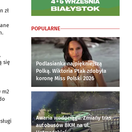
n zł
wane
POPULARNE
h.
,
 się
Podlasianka najpiękniejszą
Polką. Wiktoria Ptak zdobyła
koronę Miss Polski 2026
0 m2
do
Awaria wodociągu. Zmiany tras
sługi
autobusów BKM na ul.