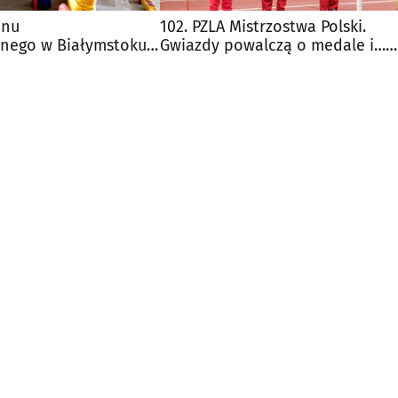
onu
102. PZLA Mistrzostwa Polski.
znego w Białymstoku.
Gwiazdy powalczą o medale i…
a wciąż trwa
WidziMisia