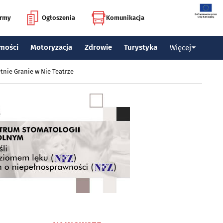
irmy
Ogłoszenia
Komunikacja
mości
Motoryzacja
Zdrowie
Turystyka
Więcej
tnie Granie w Nie Teatrze