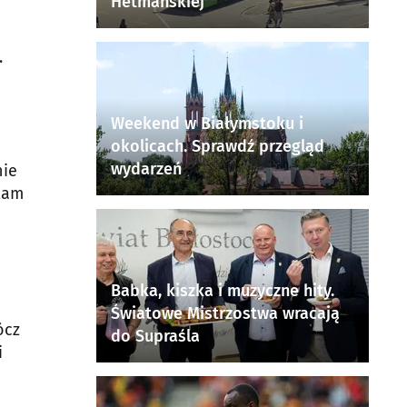
Hetmańskiej
.
Weekend w Białymstoku i
okolicach. Sprawdź przegląd
wydarzeń
nie
 tam
Babka, kiszka i muzyczne hity.
Światowe Mistrzostwa wracają
ócz
do Supraśla
i