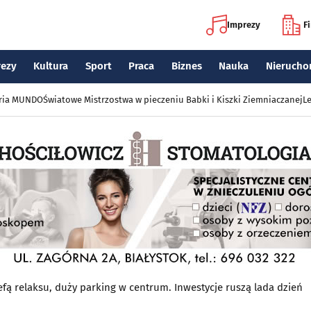
Imprezy
F
rezy
Kultura
Sport
Praca
Biznes
Nauka
Nierucho
eria MUNDO
Światowe Mistrzostwa w pieczeniu Babki i Kiszki Ziemniaczanej
Le
efą relaksu, duży parking w centrum. Inwestycje ruszą lada dzień