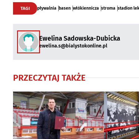
TAGI
pływalnia
basen
włókiennicza
stroma
stadion le
Ewelina Sadowska-Dubicka
ewelina.s@bialystokonline.pl
PRZECZYTAJ TAKŻE