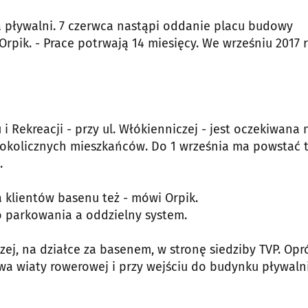
a pływalni. 7 czerwca nastąpi oddanie placu budowy
pik. - Prace potrwają 14 miesięcy. We wrześniu 2017 r
i Rekreacji - przy ul. Włókienniczej - jest oczekiwana 
ż okolicznych mieszkańców. Do 1 września ma powstać
.
a klientów basenu też - mówi Orpik.
go parkowania a oddzielny system.
ej, na działce za basenem, w stronę siedziby TVP. Opr
a wiaty rowerowej i przy wejściu do budynku pływaln