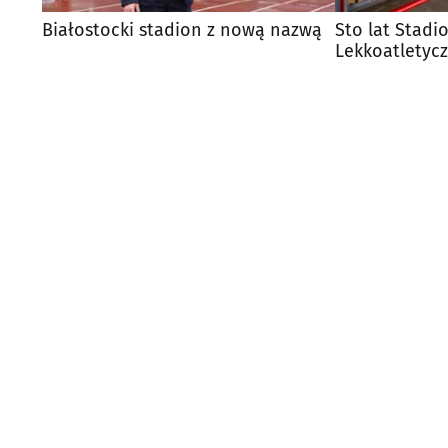
Białostocki stadion z nową nazwą
Sto lat Stadi
Lekkoatletyc
Historia, któr