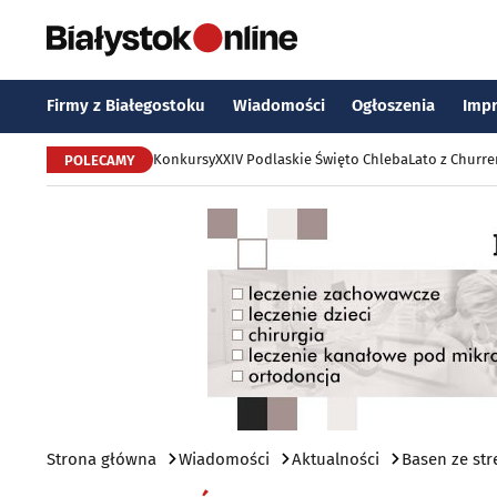
Firmy z Białegostoku
Wiadomości
Ogłoszenia
Imp
Konkursy
XXIV Podlaskie Święto Chleba
Lato z Churr
POLECAMY
Strona główna
Wiadomości
Aktualności
Basen ze str