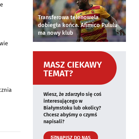
ce
Transferowa telenowela
dobiegła końca. Afimico Pululu
ma nowy klub
owie
MASZ CIEKAWY
TEMAT?
cznia
Wiesz, że zdarzyło się coś
interesującego w
Białymstoku lub okolicy?
Chcesz abyśmy o czymś
napisali?
NAPISZ DO NAS