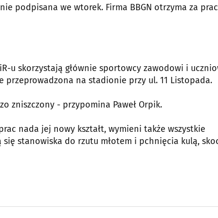
nie podpisana we wtorek. Firma BBGN otrzyma za pra
SiR-u skorzystają głównie sportowcy zawodowi i uczni
 przeprowadzona na stadionie przy ul. 11 Listopada.
rdzo zniszczony - przypomina Paweł Orpik.
rac nada jej nowy kształt, wymieni także wszystkie
 się stanowiska do rzutu młotem i pchnięcia kulą, sko