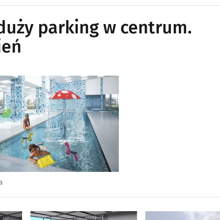
 duży parking w centrum.
ień
a