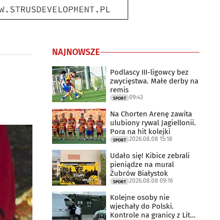
NAJNOWSZE
Podlascy III-ligowcy bez
zwycięstwa. Małe derby na
remis
09:43
SPORT
Na Chorten Arenę zawita
ulubiony rywal Jagiellonii.
Pora na hit kolejki
2026.08.08 15:18
SPORT
Udało się! Kibice zebrali
pieniądze na mural
Żubrów Białystok
2026.08.08 09:16
SPORT
Kolejne osoby nie
wjechały do Polski.
Kontrole na granicy z Litwą