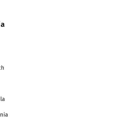
ia
ch
la
nia