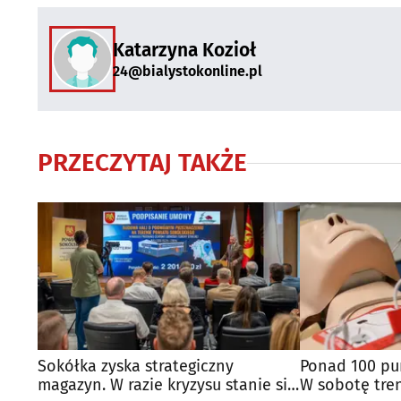
Katarzyna Kozioł
24@bialystokonline.pl
PRZECZYTAJ TAKŻE
Sokółka zyska strategiczny
Ponad 100 pu
magazyn. W razie kryzysu stanie się
W sobotę tren