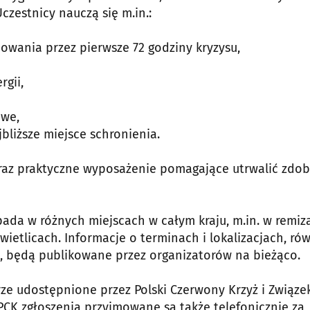
zestnicy nauczą się m.in.:
owania przez pierwsze 72 godziny kryzysu,
gii,
owe,
bliższe miejsce schronienia.
raz praktyczne wyposażenie pomagające utrwalić zdob
ada w różnych miejscach w całym kraju, m.in. w remiz
wietlicach. Informacje o terminach i lokalizacjach, ró
 będą publikowane przez organizatorów na bieżąco.
ze udostępnione przez Polski Czerwony Krzyż i Związe
CK zgłoszenia przyjmowane są także telefonicznie za