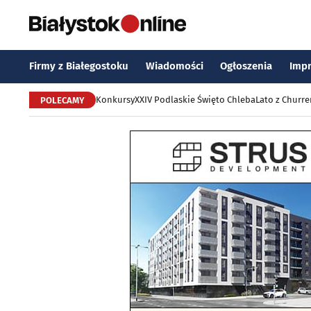
Firmy z Białegostoku
Wiadomości
Ogłoszenia
Imp
Konkursy
XXIV Podlaskie Święto Chleba
Lato z Churr
POLECAMY