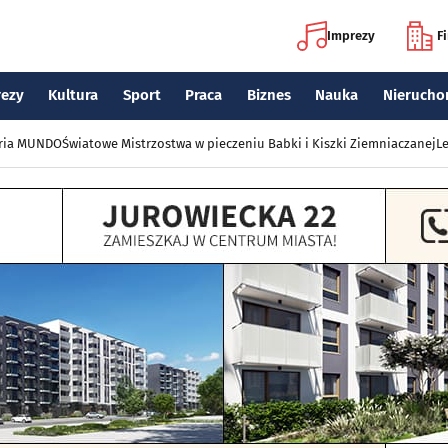
Imprezy
F
rezy
Kultura
Sport
Praca
Biznes
Nauka
Nierucho
eria MUNDO
Światowe Mistrzostwa w pieczeniu Babki i Kiszki Ziemniaczanej
Le