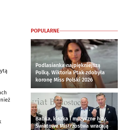
POPULARNE
Podlasianka najpiękniejszą
ytą
Polką. Wiktoria Ptak zdobyła
koronę Miss Polski 2026
ach
wnież
Babka, kiszka i muzyczne hity.
k
Światowe Mistrzostwa wracają