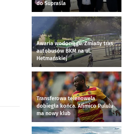
do Supraśla
Awaria wodociągu. Zmiany tras
autobusów BKM na ul.
Hetmańskiej
Transferowa telenowela
dobiegła końca. Afimico Pululu
ma nowy klub