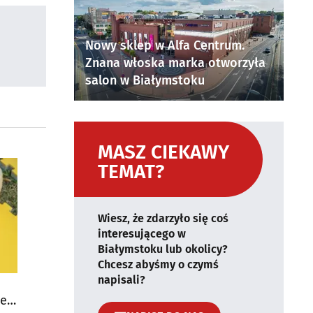
Nowy sklep w Alfa Centrum.
Znana włoska marka otworzyła
salon w Białymstoku
MASZ CIEKAWY
TEMAT?
Wiesz, że zdarzyło się coś
interesującego w
Białymstoku lub okolicy?
Chcesz abyśmy o czymś
napisali?
ne