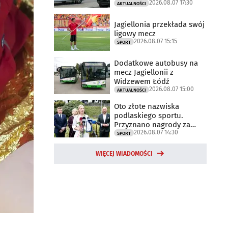
2026.08.07 17:30
trwają
AKTUALNOŚCI
Jagiellonia przekłada swój
ligowy mecz
2026.08.07 15:15
SPORT
Dodatkowe autobusy na
mecz Jagiellonii z
Widzewem Łódź
2026.08.07 15:00
AKTUALNOŚCI
Oto złote nazwiska
podlaskiego sportu.
Przyznano nagrody za
2026.08.07 14:30
2025 rok
SPORT
WIĘCEJ WIADOMOŚCI