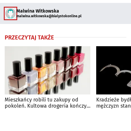
Malwina Witkowska
malwina.witkowska@bialystokonline.pl
PRZECZYTAJ TAKŻE
Mieszkańcy robili tu zakupy od
Kradzieże bydł
pokoleń. Kultowa drogeria kończy
mężczyzn stan
działalność