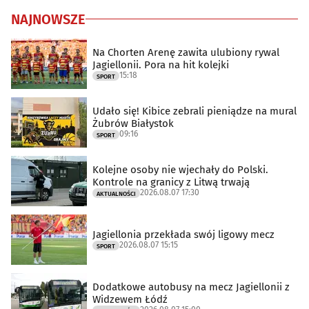
NAJNOWSZE
Na Chorten Arenę zawita ulubiony rywal
Jagiellonii. Pora na hit kolejki
15:18
SPORT
Udało się! Kibice zebrali pieniądze na mural
Żubrów Białystok
09:16
SPORT
Kolejne osoby nie wjechały do Polski.
Kontrole na granicy z Litwą trwają
2026.08.07 17:30
AKTUALNOŚCI
Jagiellonia przekłada swój ligowy mecz
2026.08.07 15:15
SPORT
Dodatkowe autobusy na mecz Jagiellonii z
Widzewem Łódź