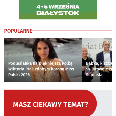
POPULARNE
Podlasianka najpiękniejszą Polką.
Babka, kiszka i
Wiktoria Ptak zdobyła koronę Miss
Światowe Mistr
Polski 2026
Supraśla
MASZ CIEKAWY TEMAT?