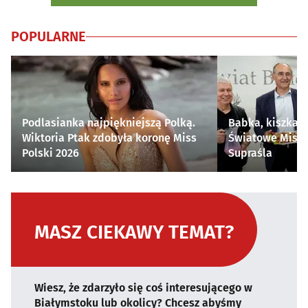
POPULARNE
Podlasianka najpiękniejszą Polką.
Babka, kiszka i
Wiktoria Ptak zdobyła koronę Miss
Światowe Mistr
Polski 2026
Supraśla
MASZ CIEKAWY TEMAT?
Wiesz, że zdarzyło się coś interesującego w
Białymstoku lub okolicy? Chcesz abyśmy