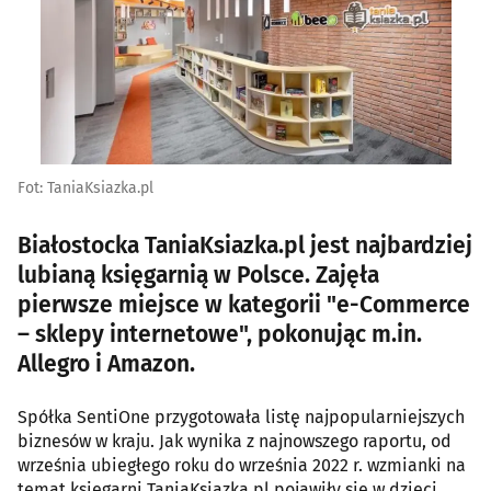
Fot: TaniaKsiazka.pl
Białostocka TaniaKsiazka.pl jest najbardziej
lubianą księgarnią w Polsce. Zajęła
pierwsze miejsce w kategorii "e-Commerce
– sklepy internetowe", pokonując m.in.
Allegro i Amazon.
Spółka SentiOne przygotowała listę najpopularniejszych
biznesów w kraju. Jak wynika z najnowszego raportu, od
września ubiegłego roku do września 2022 r. wzmianki na
temat księgarni TaniaKsiazka.pl pojawiły się w dzieci