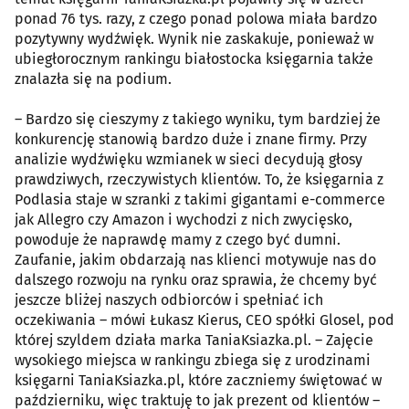
ponad 76 tys. razy, z czego ponad polowa miała bardzo
pozytywny wydźwięk. Wynik nie zaskakuje, ponieważ w
ubiegłorocznym rankingu białostocka księgarnia także
znalazła się na podium.
– Bardzo się cieszymy z takiego wyniku, tym bardziej że
konkurencję stanowią bardzo duże i znane firmy. Przy
analizie wydźwięku wzmianek w sieci decydują głosy
prawdziwych, rzeczywistych klientów. To, że księgarnia z
Podlasia staje w szranki z takimi gigantami e-commerce
jak Allegro czy Amazon i wychodzi z nich zwycięsko,
powoduje że naprawdę mamy z czego być dumni.
Zaufanie, jakim obdarzają nas klienci motywuje nas do
dalszego rozwoju na rynku oraz sprawia, że chcemy być
jeszcze bliżej naszych odbiorców i spełniać ich
oczekiwania – mówi Łukasz Kierus, CEO spółki Glosel, pod
której szyldem działa marka TaniaKsiazka.pl. – Zajęcie
wysokiego miejsca w rankingu zbiega się z urodzinami
księgarni TaniaKsiazka.pl, które zaczniemy świętować w
październiku, więc traktuję to jak prezent od klientów –