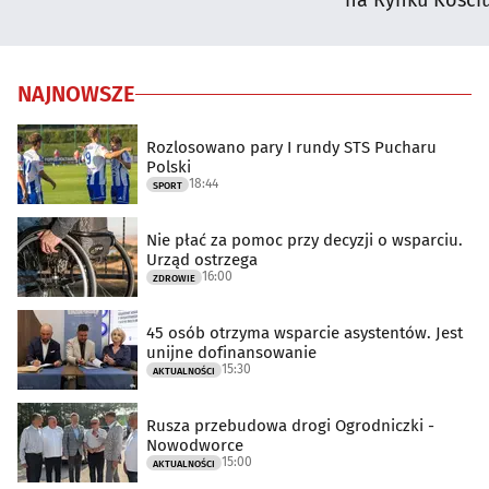
na Rynku Kościu
NAJNOWSZE
Rozlosowano pary I rundy STS Pucharu
Polski
18:44
SPORT
Nie płać za pomoc przy decyzji o wsparciu.
Urząd ostrzega
16:00
ZDROWIE
45 osób otrzyma wsparcie asystentów. Jest
unijne dofinansowanie
15:30
AKTUALNOŚCI
Rusza przebudowa drogi Ogrodniczki -
Nowodworce
15:00
AKTUALNOŚCI