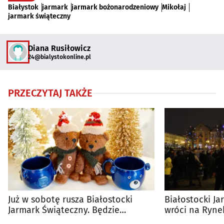
Białystok
jarmark
jarmark bożonarodzeniowy
Mikołaj
jarmark świąteczny
Diana Rusiłowicz
24@bialystokonline.pl
PRZECZYTAJ TAKŻE
Już w sobotę rusza Białostocki
Białostocki J
Jarmark Świąteczny. Będzie
wróci na Ryne
bardziej rozświetlony