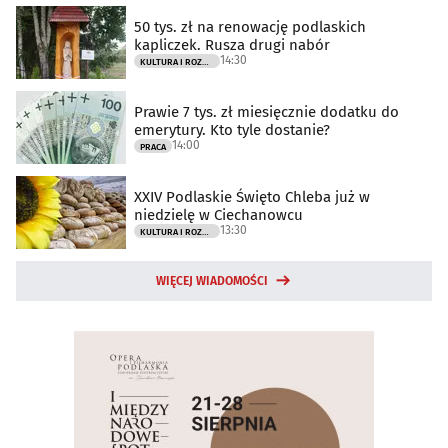
50 tys. zł na renowację podlaskich
kapliczek. Rusza drugi nabór
14:30
KULTURA I ROZRYWKA
Prawie 7 tys. zł miesięcznie dodatku do
emerytury. Kto tyle dostanie?
14:00
PRACA
XXIV Podlaskie Święto Chleba już w
niedzielę w Ciechanowcu
13:30
KULTURA I ROZRYWKA
WIĘCEJ WIADOMOŚCI