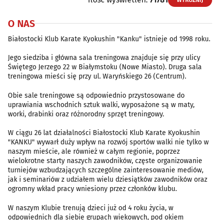
WYRÓŻNIJ
O NAS
Białostocki Klub Karate Kyokushin "Kanku" istnieje od 1998 roku.
Jego siedziba i główna sala treningowa znajduje się przy ulicy
Świętego Jerzego 22 w Białymstoku (Nowe Miasto). Druga sala
treningowa mieści się przy ul. Waryńskiego 26 (Centrum).
Obie sale treningowe są odpowiednio przystosowane do
uprawiania wschodnich sztuk walki, wyposażone są w maty,
worki, drabinki oraz różnorodny sprzęt treningowy.
W ciągu 26 lat działalności Białostocki Klub Karate Kyokushin
"KANKU" wywarł duży wpływ na rozwój sportów walki nie tylko w
naszym mieście, ale również w całym regionie, poprzez
wielokrotne starty naszych zawodników, częste organizowanie
turniejów wzbudzających szczególne zainteresowanie mediów,
jak i seminariów z udziałem wielu dziesiątków zawodników oraz
ogromny wkład pracy wniesiony przez członków klubu.
W naszym Klubie trenują dzieci już od 4 roku życia, w
odpowiednich dla siebie grupach wiekowych, pod okiem