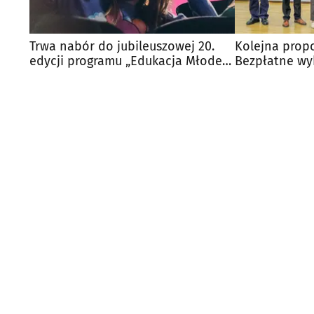
Trwa nabór do jubileuszowej 20.
Kolejna propo
edycji programu „Edukacja Młode
Bezpłatne wyk
Horyzonty”
i finansach