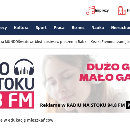
Imprezy
F
rezy
Kultura
Sport
Praca
Biznes
Nauka
Nierucho
eria MUNDO
Światowe Mistrzostwa w pieczeniu Babki i Kiszki Ziemniaczanej
Le
uje w edukację mieszkańców