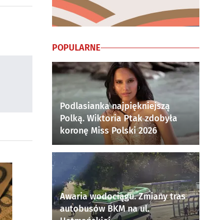
POPULARNE
Podlasianka najpiękniejszą
Polką. Wiktoria Ptak zdobyła
koronę Miss Polski 2026
Awaria wodociągu. Zmiany tras
autobusów BKM na ul.