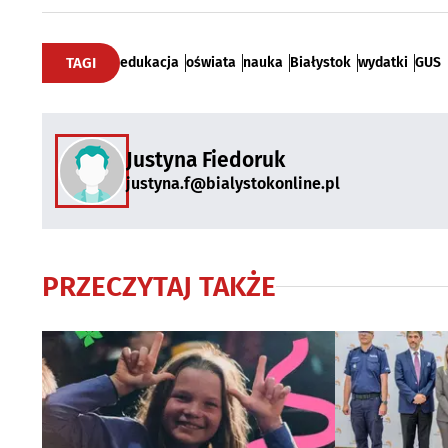
TAGI
edukacja
oświata
nauka
Białystok
wydatki
GUS
Justyna Fiedoruk
justyna.f@bialystokonline.pl
PRZECZYTAJ TAKŻE