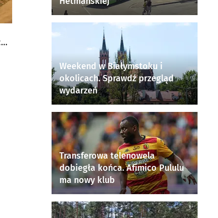
Hetmańskiej
ch
Weekend w Białymstoku i
okolicach. Sprawdź przegląd
wydarzeń
Transferowa telenowela
dobiegła końca. Afimico Pululu
ma nowy klub