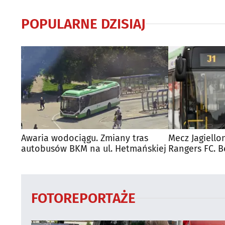
POPULARNE DZISIAJ
Awaria wodociągu. Zmiany tras
Mecz Jagiello
autobusów BKM na ul. Hetmańskiej
Rangers FC. 
autobusy dla
FOTOREPORTAŻE