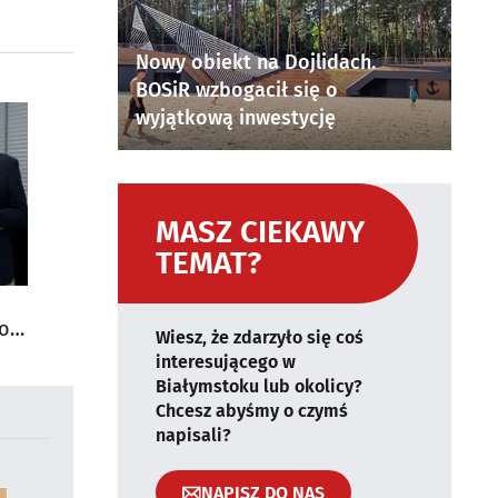
Nowy obiekt na Dojlidach.
BOSiR wzbogacił się o
wyjątkową inwestycję
MASZ CIEKAWY
TEMAT?
do
Wiesz, że zdarzyło się coś
interesującego w
Białymstoku lub okolicy?
Chcesz abyśmy o czymś
napisali?
NAPISZ DO NAS