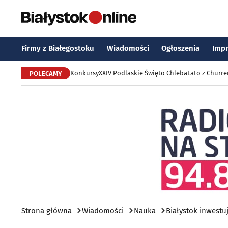
Firmy z Białegostoku
Wiadomości
Ogłoszenia
Imp
Konkursy
XXIV Podlaskie Święto Chleba
Lato z Churr
POLECAMY
Strona główna
Wiadomości
Nauka
Białystok inwest