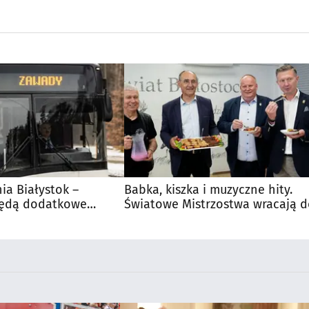
nia Białystok –
Babka, kiszka i muzyczne hity.
Będą dodatkowe
Światowe Mistrzostwa wracają 
 kibiców
Supraśla