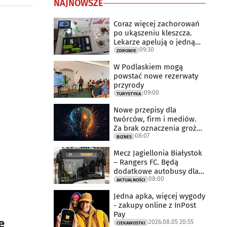
NAJNOWSZE
Coraz więcej zachorowań
po ukąszeniu kleszcza.
Lekarze apelują o jedną
09:30
rzecz
ZDROWIE
W Podlaskiem mogą
powstać nowe rezerwaty
przyrody
09:00
TURYSTYKA
Nowe przepisy dla
twórców, firm i mediów.
Za brak oznaczenia grożą
08:07
milionowe
BIZNES
Mecz Jagiellonia Białystok
– Rangers FC. Będą
dodatkowe autobusy dla
08:00
kibiców
AKTUALNOŚCI
Jedna apka, więcej wygody
- zakupy online z InPost
Pay
ę
2026.08.05 20:55
CIEKAWOSTKI