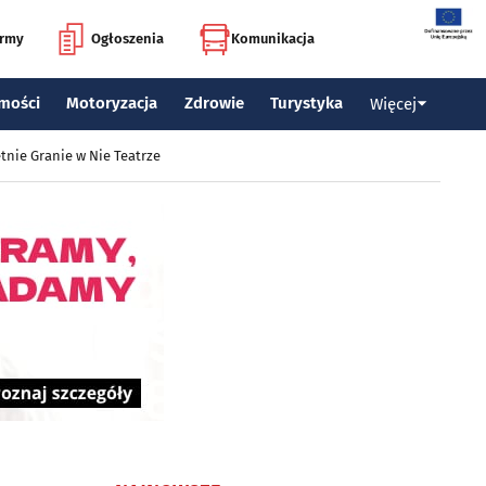
irmy
Ogłoszenia
Komunikacja
mości
Motoryzacja
Zdrowie
Turystyka
Więcej
tnie Granie w Nie Teatrze