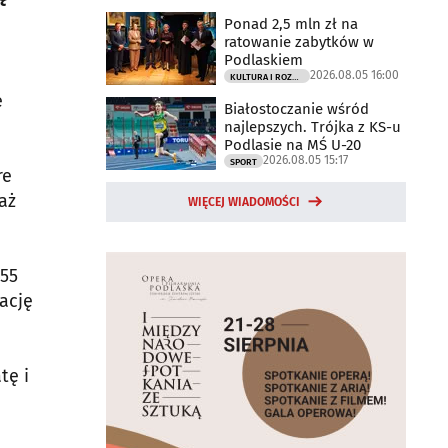
Ponad 2,5 mln zł na
ratowanie zabytków w
Podlaskiem
2026.08.05 16:00
KULTURA I ROZRYWKA
ę
Białostoczanie wśród
najlepszych. Trójka z KS-u
Podlasie na MŚ U-20
2026.08.05 15:17
SPORT
re
aż
WIĘCEJ WIADOMOŚCI
,55
kację
tę i