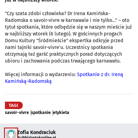
"Czy szata zdobi człowieka? Dr Irena Kamińska-
Radomska o savoir-vivre w karnawale i nie tylko…" – oto
tytuł spotkania, które odbędzie się w naszym mieście już
w najbliższy wtorek (6 lutego). W gościnnych progach
Domu Kultury "Śródmieście" ekspertka odkryje przed
nami tajniki savoir-vivre'u. Uczestnicy spotkania
otrzymają też garść praktycznych porad dotyczących
ubioru i zachowania podczas trwającego karnawału.
Więcej informacji o wydarzeniu:
Spotkanie z dr. Ireną
Kamińską-Radomską
TAGI
savoir-vivre
spotkanie
etykieta
Zofia Kondraciuk
24@bialystokonline.pl