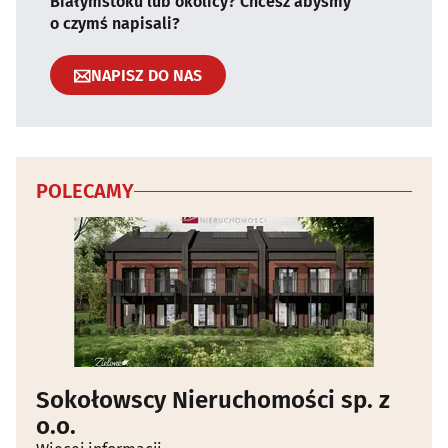
Białymstoku lub okolicy? Chcesz abyśmy
o czymś napisali?
NAPISZ DO NAS
POLECAMY
Sokołowscy Nieruchomości sp. z
o.o.