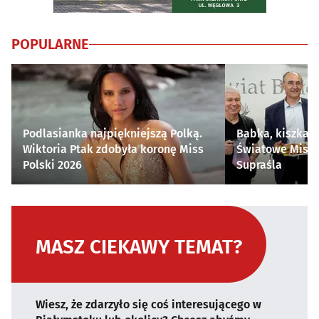
POPULARNE
Podlasianka najpiękniejszą Polką.
Babka, kiszka i
Wiktoria Ptak zdobyła koronę Miss
Światowe Mistr
Polski 2026
Supraśla
MASZ CIEKAWY TEMAT?
Wiesz, że zdarzyło się coś interesującego w