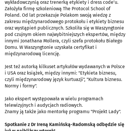
wykładowczynią oraz trenerką etykiety i dress code’u.
Założyła firmę szkoleniową The Protocol School of
Poland. Od lat przekazuje Polakom swoją wiedzę z
zakresu międzynarodowego protokołu i etykiety biznesu
oraz wystąpień publicznych. Szkoliła się w Waszyngtonie
pod czujnym okiem najwybitniejszych ekspertów, między
innymi Jonathana Mollera, czyli szefa protokołu Białego
Domu. W Waszyngtonie uzyskała certyfikat i
międzynarodową licencję.
Jest też autorką kilkuset artykułów wydawanych w Polsce
i USA oraz książek, między innymi: "Etykieta biznesu,
czyli międzynarodowy język kurtuazji", "Kultura biznesu.
Normy i formy".
Jako ekspert występowała w wielu programach
telewizyjnych i audycjach radiowych.
Znamy ją także jako mentorkę programu "Projekt Lady".
Spotkanie z Dr Ireną Kamińską-Radomską odbędzie się
już w najbliższy wtorek!