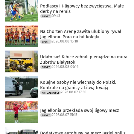
Podlascy III-ligowcy bez zwycięstwa. Małe
derby na remis
09:43
SPORT
Na Chorten Arenę zawita ulubiony rywal
Jagiellonii. Pora na hit kolejki
2026.08.08 15:18
SPORT
Udało się! Kibice zebrali pieniądze na mural
Żubrów Białystok
2026.08.08 09:16
SPORT
Kolejne osoby nie wjechały do Polski.
Kontrole na granicy z Litwą trwają
2026.08.07 17:30
AKTUALNOŚCI
Jagiellonia przekłada swój ligowy mecz
2026.08.07 15:15
SPORT
Dodatkowe autobusy na mecz Jagiellonii z