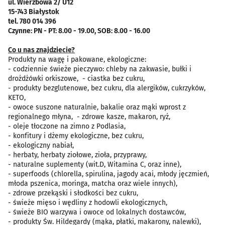
ul. Wierzbowa 2/ U12
15-743 Białystok
tel. 780 014 396
Czynne: PN - PT: 8.00 - 19.00, SOB: 8.00 - 16.00
Co u nas znajdziecie?
Produkty na wagę i pakowane, ekologiczne:
- codziennie świeże pieczywo: chleby na zakwasie, bułki i
drożdżówki orkiszowe, - ciastka bez cukru,
- produkty bezglutenowe, bez cukru, dla alergików, cukrzyków,
KETO,
- owoce suszone naturalnie, bakalie oraz mąki wprost z
regionalnego młyna, - zdrowe kasze, makaron, ryż,
- oleje tłoczone na zimno z Podlasia,
- konfitury i dżemy ekologiczne, bez cukru,
- ekologiczny nabiał,
- herbaty, herbaty ziołowe, zioła, przyprawy,
- naturalne suplementy (wit.D, Witamina C, oraz inne),
- superfoods (chlorella, spirulina, jagody acai, młody jęczmień,
młoda pszenica, moringa, matcha oraz wiele innych),
- zdrowe przekąski i słodkości bez cukru,
- świeże mięso i wędliny z hodowli ekologicznych,
- świeże BIO warzywa i owoce od lokalnych dostawców,
- produkty Św. Hildegardy (mąka, płatki, makarony, nalewki),