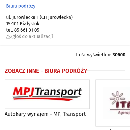
Biura podróży
(41)
Biura podróży
Hotele, noclegi
ul. Jurowiecka 1 (CH Jurowiecka)
(42)
15-101 Białystok
tel. 85 661 01 05
Hotele, noclegi - poza Białymstokiem
(85)
Zgłoś do aktualizacji
Informacja turystyczna
(2)
Ilość wyświetleń:
30600
ZOBACZ INNE -
BIURA PODRÓŻY
Autokary wynajem - MPJ Transport