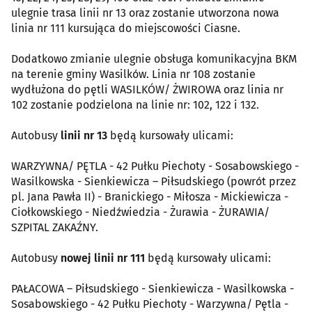
ulegnie trasa linii nr 13 oraz zostanie utworzona nowa
linia nr 111 kursująca do miejscowości Ciasne.
Dodatkowo zmianie ulegnie obsługa komunikacyjna BKM
na terenie gminy Wasilków. Linia nr 108 zostanie
wydłużona do pętli WASILKÓW/ ŻWIROWA oraz linia nr
102 zostanie podzielona na linie nr: 102, 122 i 132.
Autobusy
linii nr 13
będą kursowały ulicami:
WARZYWNA/ PĘTLA - 42 Pułku Piechoty - Sosabowskiego -
Wasilkowska - Sienkiewicza – Piłsudskiego (powrót przez
pl. Jana Pawła II) - Branickiego - Miłosza - Mickiewicza -
Ciołkowskiego - Niedźwiedzia - Żurawia - ŻURAWIA/
SZPITAL ZAKAŹNY.
Autobusy
nowej linii nr 111
będą kursowały ulicami:
PAŁACOWA – Piłsudskiego - Sienkiewicza - Wasilkowska -
Sosabowskiego - 42 Pułku Piechoty - Warzywna/ Pętla -