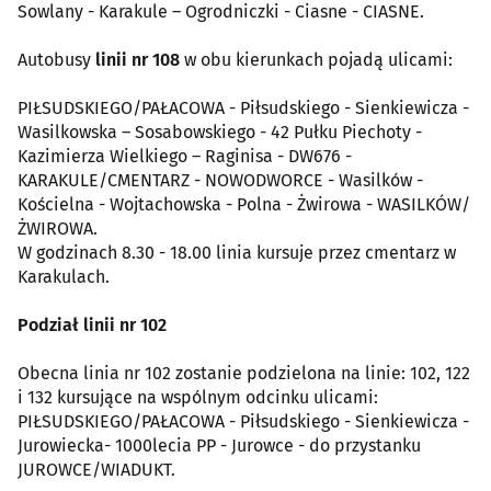
Sowlany - Karakule – Ogrodniczki - Ciasne - CIASNE.
Autobusy
linii nr 108
w obu kierunkach pojadą ulicami:
PIŁSUDSKIEGO/PAŁACOWA - Piłsudskiego - Sienkiewicza -
Wasilkowska – Sosabowskiego - 42 Pułku Piechoty -
Kazimierza Wielkiego – Raginisa - DW676 -
KARAKULE/CMENTARZ - NOWODWORCE - Wasilków -
Kościelna - Wojtachowska - Polna - Żwirowa - WASILKÓW/
ŻWIROWA.
W godzinach 8.30 - 18.00 linia kursuje przez cmentarz w
Karakulach.
Podział linii nr 102
Obecna linia nr 102 zostanie podzielona na linie: 102, 122
i 132 kursujące na wspólnym odcinku ulicami:
PIŁSUDSKIEGO/PAŁACOWA - Piłsudskiego - Sienkiewicza -
Jurowiecka- 1000lecia PP - Jurowce - do przystanku
JUROWCE/WIADUKT.