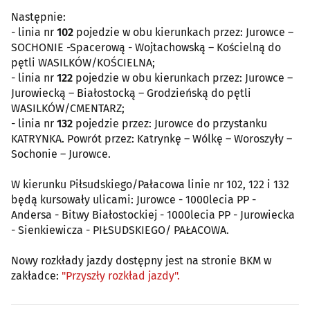
Następnie:
- linia nr
102
pojedzie w obu kierunkach przez: Jurowce –
SOCHONIE -Spacerową - Wojtachowską – Kościelną do
pętli WASILKÓW/KOŚCIELNA;
- linia nr
122
pojedzie w obu kierunkach przez: Jurowce –
Jurowiecką – Białostocką – Grodzieńską do pętli
WASILKÓW/CMENTARZ;
- linia nr
132
pojedzie przez: Jurowce do przystanku
KATRYNKA. Powrót przez: Katrynkę – Wólkę – Woroszyły –
Sochonie – Jurowce.
W kierunku Piłsudskiego/Pałacowa linie nr 102, 122 i 132
będą kursowały ulicami: Jurowce - 1000lecia PP -
Andersa - Bitwy Białostockiej - 1000lecia PP - Jurowiecka
- Sienkiewicza - PIŁSUDSKIEGO/ PAŁACOWA.
Nowy rozkłady jazdy dostępny jest na stronie BKM w
zakładce:
"Przyszły rozkład jazdy".