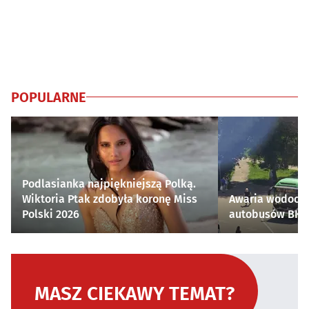
POPULARNE
Podlasianka najpiękniejszą Polką.
Wiktoria Ptak zdobyła koronę Miss
Awaria wodocią
Polski 2026
autobusów BKM 
MASZ CIEKAWY TEMAT?