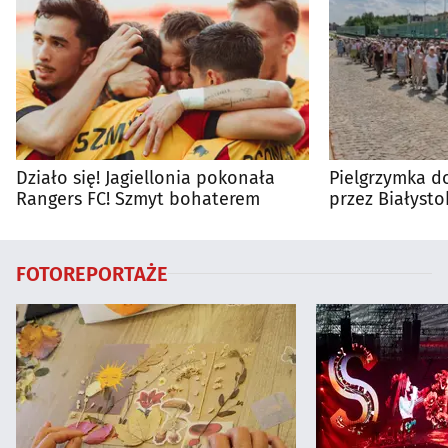
Działo się! Jagiellonia pokonała
Pielgrzymka do
Rangers FC! Szmyt bohaterem
przez Białysto
utrudnienia?
FOTOREPORTAŻE