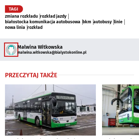
TAGI
zmiana rozkładu
rozkład jazdy
białostocka komunikacja autobusowa
bkm
autobusy
linie
nowa linia
rozkład
Malwina Witkowska
malwina.witkowska@bialystokonline.pl
PRZECZYTAJ TAKŻE