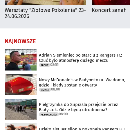
Warsztaty "Ziołowe Pokolenia" 23-
Koncert sanah
24.06.2026
NAJNOWSZE
Adrian Siemieniec po starciu z Rangers FC:
Czuć było atmosferę dużego meczu
08:55
SPORT
Nowy McDonald’s w Białymstoku. Wiadomo,
gdzie i kiedy zostanie otwarty
08:00
BIZNES
Pielgrzymka do Supraśla przejdzie przez
Białystok. Gdzie będą utrudnienia?
08:00
AKTUALNOŚCI
Działo się! Jagiellonia pokonała Rangers FC!