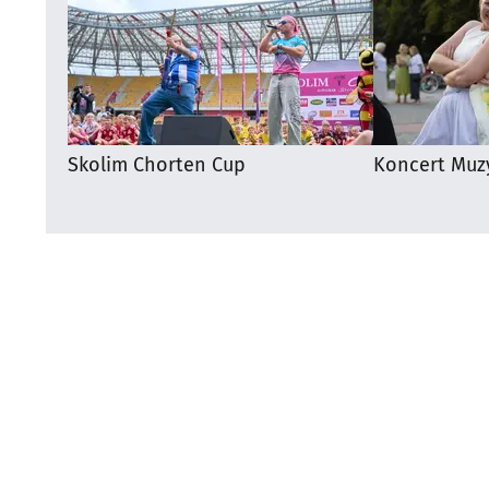
Skolim Chorten Cup
Koncert Muz