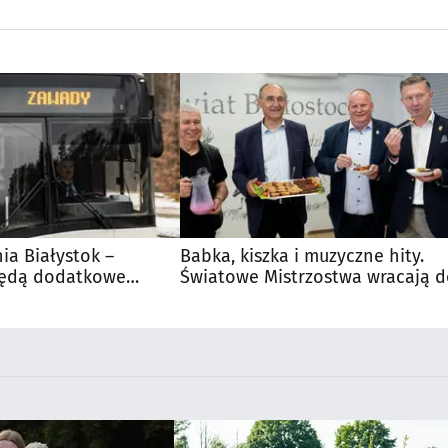
nia Białystok –
Babka, kiszka i muzyczne hity.
Będą dodatkowe
Światowe Mistrzostwa wracają 
 kibiców
Supraśla