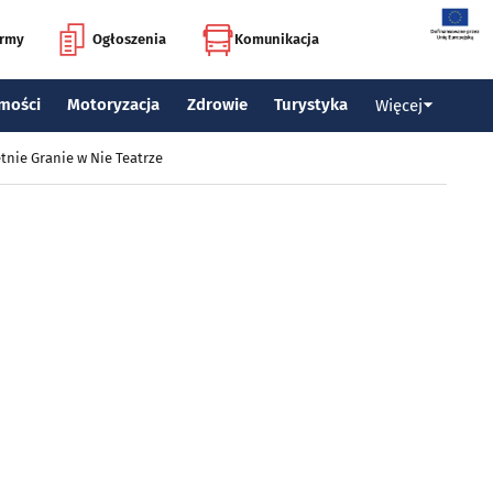
irmy
Ogłoszenia
Komunikacja
mości
Motoryzacja
Zdrowie
Turystyka
Więcej
tnie Granie w Nie Teatrze