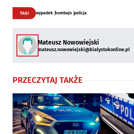
TAGI
wypadek
kombajn
policja
Mateusz Nowowiejski
mateusz.nowowiejski@bialystokonline.pl
PRZECZYTAJ TAKŻE