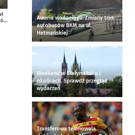
ał
Awaria wodociągu. Zmiany tras
wój
autobusów BKM na ul.
Hetmańskiej
Weekend w Białymstoku i
okolicach. Sprawdź przegląd
wydarzeń
Transferowa telenowela