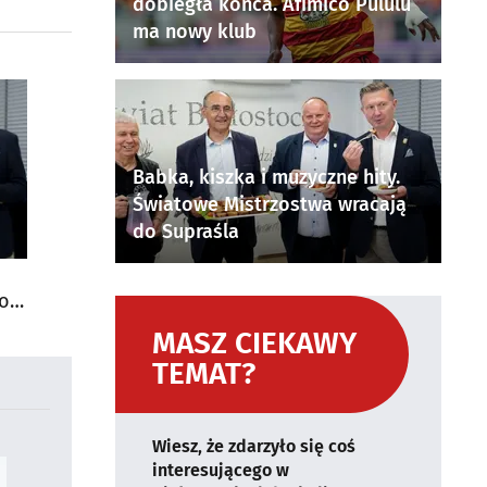
dobiegła końca. Afimico Pululu
ma nowy klub
Babka, kiszka i muzyczne hity.
Światowe Mistrzostwa wracają
do Supraśla
do
MASZ CIEKAWY
TEMAT?
Wiesz, że zdarzyło się coś
interesującego w