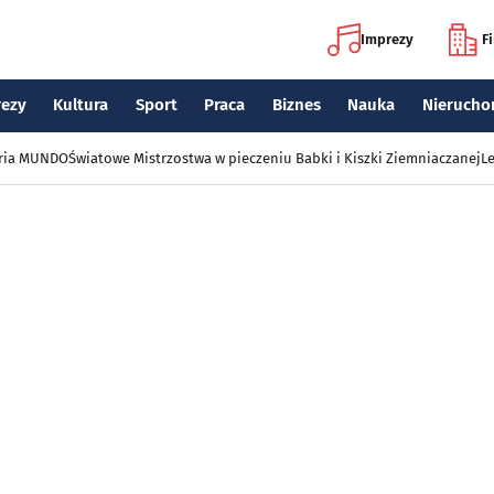
Imprezy
F
rezy
Kultura
Sport
Praca
Biznes
Nauka
Nierucho
eria MUNDO
Światowe Mistrzostwa w pieczeniu Babki i Kiszki Ziemniaczanej
Le