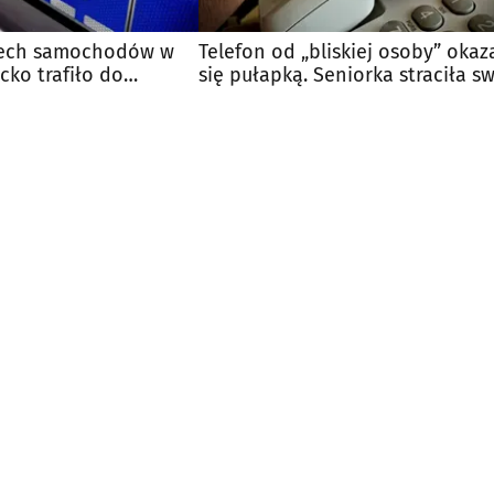
zech samochodów w
Telefon od „bliskiej osoby” okaz
cko trafiło do
się pułapką. Seniorka straciła s
majątek