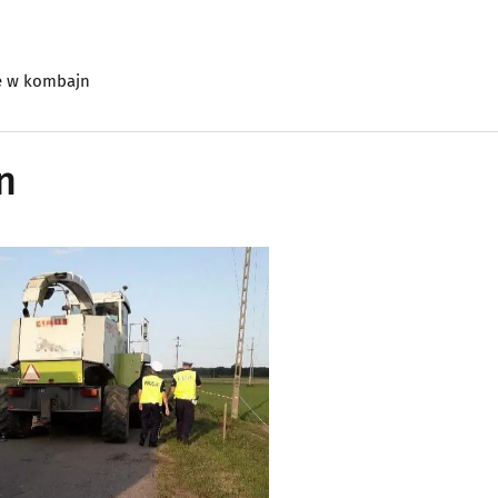
ę w kombajn
n