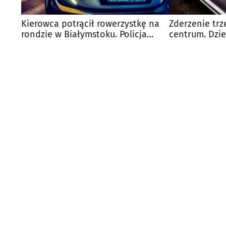
Kierowca potrącił rowerzystkę na
Zderzenie tr
rondzie w Białymstoku. Policja
centrum. Dzie
szuka świadków
szpitala