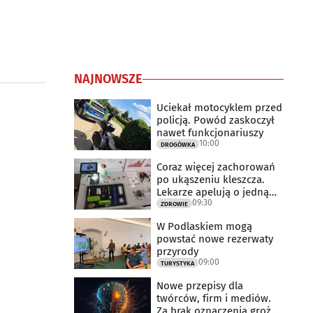
NAJNOWSZE
Uciekał motocyklem przed
policją. Powód zaskoczył
nawet funkcjonariuszy
10:00
DROGÓWKA
Coraz więcej zachorowań
po ukąszeniu kleszcza.
Lekarze apelują o jedną
09:30
rzecz
ZDROWIE
W Podlaskiem mogą
powstać nowe rezerwaty
przyrody
09:00
TURYSTYKA
Nowe przepisy dla
twórców, firm i mediów.
Za brak oznaczenia grożą