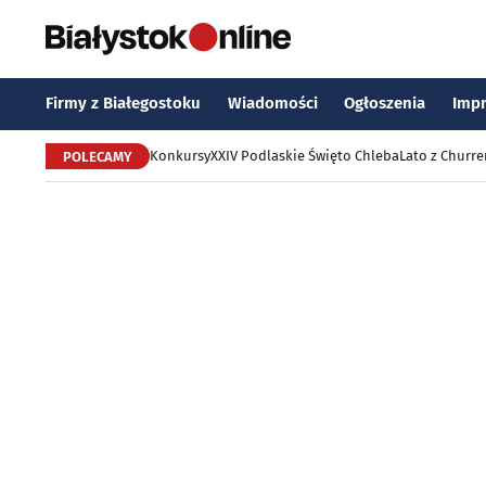
Firmy z Białegostoku
Wiadomości
Ogłoszenia
Imp
Konkursy
XXIV Podlaskie Święto Chleba
Lato z Churr
POLECAMY