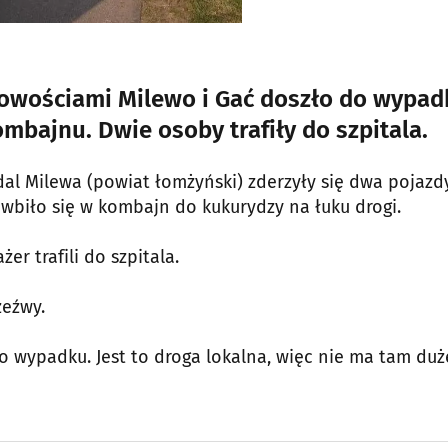
owościami Milewo i Gać doszło do wypad
ajnu. Dwie osoby trafiły do szpitala.
al Milewa (powiat łomżyński) zderzyły się dwa pojazdy
biło się w kombajn do kukurydzy na łuku drogi.
r trafili do szpitala.
zeźwy.
ego wypadku. Jest to droga lokalna, więc nie ma tam du