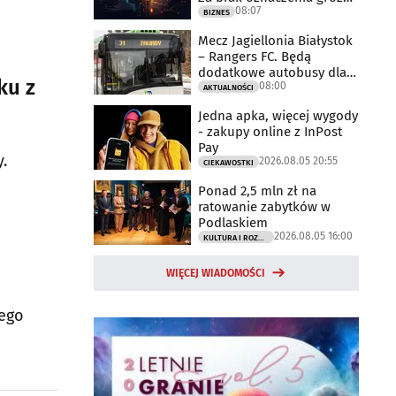
08:07
milionowe
BIZNES
Mecz Jagiellonia Białystok
– Rangers FC. Będą
dodatkowe autobusy dla
ku z
08:00
kibiców
AKTUALNOŚCI
Jedna apka, więcej wygody
- zakupy online z InPost
Pay
.
2026.08.05 20:55
CIEKAWOSTKI
Ponad 2,5 mln zł na
ratowanie zabytków w
Podlaskiem
2026.08.05 16:00
KULTURA I ROZRYWKA
WIĘCEJ WIADOMOŚCI
żego