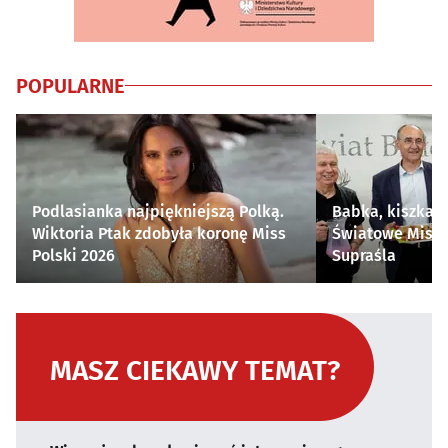
POPULARNE
Podlasianka najpiękniejszą Polką.
Babka, kiszka i
Wiktoria Ptak zdobyła koronę Miss
Światowe Mistr
Polski 2026
Supraśla
MASZ CIEKAWY TEMAT?