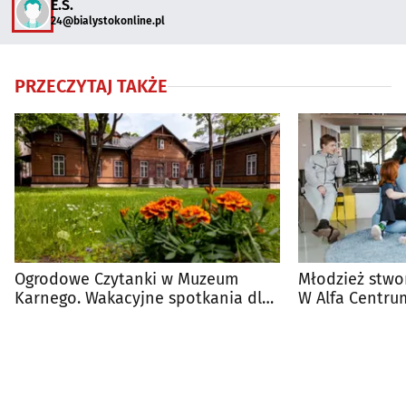
E.S.
24@bialystokonline.pl
PRZECZYTAJ TAKŻE
Ogrodowe Czytanki w Muzeum
Młodzież stwo
Karnego. Wakacyjne spotkania dla
W Alfa Centru
dzieci
podcastowy