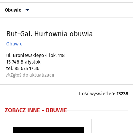
Obuwie
Akcesoria i dodatki ślubne
(11)
But-Gal. Hurtownia obuwia
Artykuły kosmetyczne i fryzjerskie
(37)
Obuwie
Bielizna
ul. Broniewskiego 4 lok. 118
(18)
15-748 Białystok
tel. 85 675 17 36
Biżuteria i wyroby jubilerskie
(36)
Zgłoś do aktualizacji
Drogerie, perfumerie
(14)
Ilość wyświetleń:
13238
Galanteria
(7)
ZOBACZ INNE -
OBUWIE
Kapelusze, czapki
(5)
Obuwie
(68)