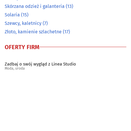
Solaria
(15)
Skórzana odzież i galanteria
(13)
Solaria
(15)
Szewcy, kaletnicy
(7)
Szewcy, kaletnicy
(7)
Złoto, kamienie szlachetne
(17)
Złoto, kamienie szlachetne
(17)
OFERTY FIRM
Zadbaj o swój wygląd z Linea Studio
Moda, uroda