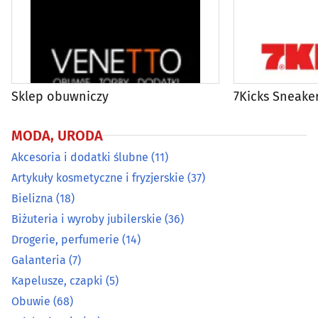
Odchudzanie
(32)
Odnowa biologiczna
(31)
Sklep obuwniczy
7Kicks Sneake
Odzież ciążowa
(2)
MODA, URODA
Odzież dziecięca
(18)
Akcesoria i dodatki ślubne
(11)
Odzież dżinsowa
(9)
Artykuły kosmetyczne i fryzjerskie
(37)
Bielizna
(18)
Odzież i konfekcja
(81)
Biżuteria i wyroby jubilerskie
(36)
Drogerie, perfumerie
(14)
Odzież męska
(14)
Galanteria
(7)
Kapelusze, czapki
(5)
Odzież używana
(8)
Obuwie
(68)