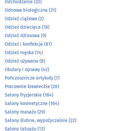
Okulary i oprawy
(42)
Odchudzanie
(32)
Odnowa biologiczna
(31)
Pończosznicze artykuły
(7)
Odzież ciążowa
(2)
Odzież dziecięca
(18)
Pracownie krawieckie
(26)
Odzież dżinsowa
(9)
Odzież i konfekcja
(81)
Salony fryzjerskie
(184)
Odzież męska
(14)
Odzież używana
(8)
Salony kosmetyczne
(164)
Okulary i oprawy
(42)
Salony masażu
(29)
Pończosznicze artykuły
(7)
Pracownie krawieckie
(26)
Salony ślubne, wypożyczalnie
(22)
Salony fryzjerskie
(184)
Salony kosmetyczne
(164)
Salony tatuażu
(13)
Salony masażu
(29)
Salony ślubne, wypożyczalnie
(22)
Skórzana odzież i galanteria
(13)
Salony tatuażu
(13)