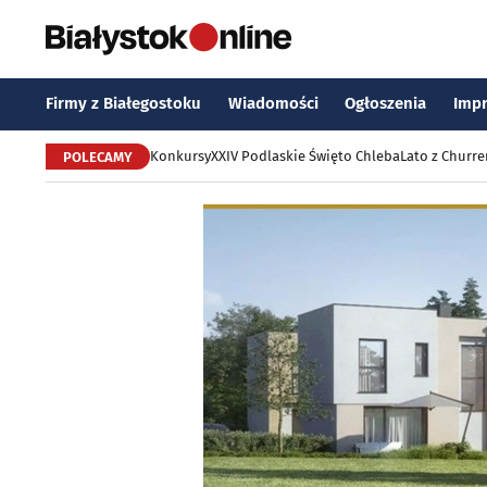
Firmy z Białegostoku
Wiadomości
Ogłoszenia
Imp
Konkursy
XXIV Podlaskie Święto Chleba
Lato z Churr
POLECAMY