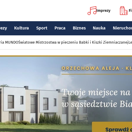
Imprezy
F
rezy
Kultura
Sport
Praca
Biznes
Nauka
Nierucho
eria MUNDO
Światowe Mistrzostwa w pieczeniu Babki i Kiszki Ziemniaczanej
Le