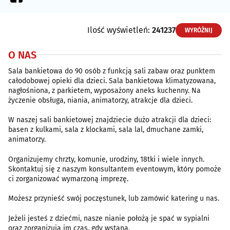
Ilość wyświetleń:
241237
WYRÓŻNIJ
O NAS
Sala bankietowa do 90 osób z funkcją sali zabaw oraz punktem
całodobowej opieki dla dzieci. Sala bankietowa klimatyzowana,
nagłośniona, z parkietem, wyposażony aneks kuchenny. Na
życzenie obsługa, niania, animatorzy, atrakcje dla dzieci.
W naszej sali bankietowej znajdziecie dużo atrakcji dla dzieci:
basen z kulkami, sala z klockami, sala lal, dmuchane zamki,
animatorzy.
Organizujemy chrzty, komunie, urodziny, 18tki i wiele innych.
Skontaktuj się z naszym konsultantem eventowym, który pomoże
ci zorganizować wymarzoną imprezę.
Możesz przynieść swój poczęstunek, lub zamówić katering u nas.
Jeżeli jesteś z dziećmi, nasze nianie położą je spać w sypialni
oraz zorganizują im czas, gdy wstaną.