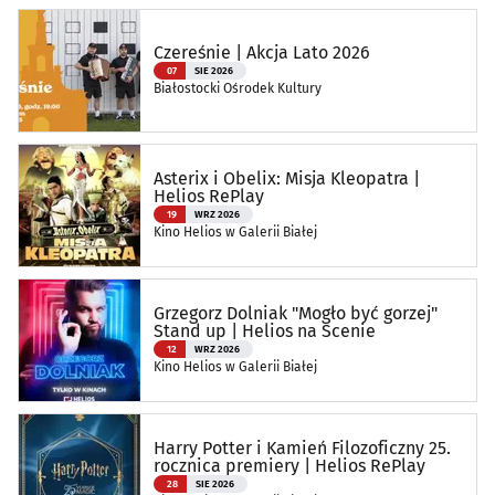
Czereśnie | Akcja Lato 2026
07
SIE 2026
Białostocki Ośrodek Kultury
Asterix i Obelix: Misja Kleopatra |
Helios RePlay
19
WRZ 2026
Kino Helios w Galerii Białej
Grzegorz Dolniak "Mogło być gorzej"
Stand up | Helios na Scenie
12
WRZ 2026
Kino Helios w Galerii Białej
Harry Potter i Kamień Filozoficzny 25.
rocznica premiery | Helios RePlay
28
SIE 2026