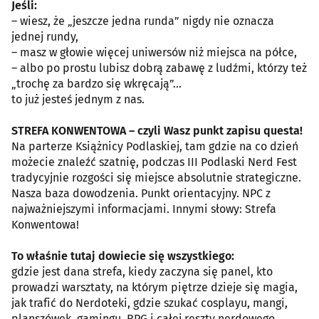
Jeśli:
– wiesz, że „jeszcze jedna runda” nigdy nie oznacza
jednej rundy,
– masz w głowie więcej uniwersów niż miejsca na półce,
– albo po prostu lubisz dobrą zabawę z ludźmi, którzy też
„trochę za bardzo się wkręcają”…
to już jesteś jednym z nas.
STREFA KONWENTOWA – czyli Wasz punkt zapisu questa!
Na parterze Książnicy Podlaskiej, tam gdzie na co dzień
możecie znaleźć szatnię, podczas III Podlaski Nerd Fest
tradycyjnie rozgości się miejsce absolutnie strategiczne.
Nasza baza dowodzenia. Punkt orientacyjny. NPC z
najważniejszymi informacjami. Innymi słowy: Strefa
Konwentowa!
To właśnie tutaj dowiecie się wszystkiego:
gdzie jest dana strefa, kiedy zaczyna się panel, kto
prowadzi warsztaty, na którym piętrze dzieje się magia,
jak trafić do Nerdoteki, gdzie szukać cosplayu, mangi,
planszówek, gamingu, RPG i całej reszty nerdowego