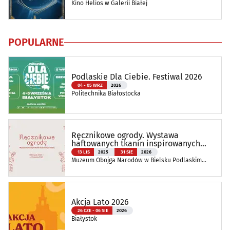
Kino Helios w Galerii Białej
POPULARNE
Podlaskie Dla Ciebie. Festiwal 2026
04 - 05 WRZ
2026
Politechnika Białostocka
Ręcznikowe ogrody. Wystawa
haftowanych tkanin inspirowanych
naturą
13 LIS
2025
31 SIE
2026
Muzeum Obojga Narodów w Bielsku Podlaskim
Oddział Muzeum Podlaskiego w Białymstoku
Akcja Lato 2026
26 CZE - 06 SIE
2026
Białystok