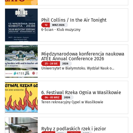
Phil Collins / In the Air Tonight
12
WRZ 2026
6-Ścian - Klub muzyczny
Międzynarodowa konferencja naukowa
ATEE Annual Conference 2026
25 - 28 SIE
2026
Uniwersytet w Białymstoku. Wydział Nauk o
Edukacji
6. Festiwal Rzeka Ognia w Wasilkowie
04 - 05 WRZ
2026
Teren rekreacyjny Cypel w Wasilkowie
Ryby z podlaskich rzek i jezior