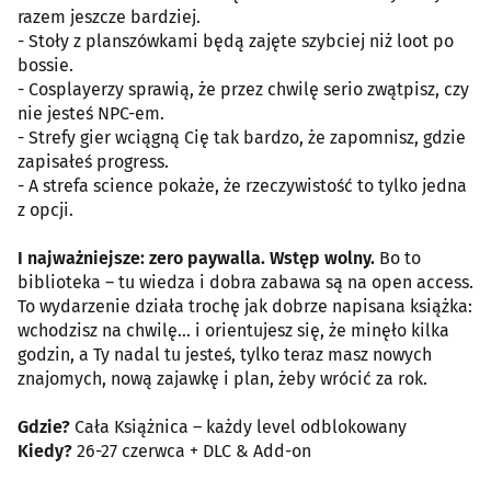
razem jeszcze bardziej.
- Stoły z planszówkami będą zajęte szybciej niż loot po
bossie.
- Cosplayerzy sprawią, że przez chwilę serio zwątpisz, czy
nie jesteś NPC-em.
- Strefy gier wciągną Cię tak bardzo, że zapomnisz, gdzie
zapisałeś progress.
- A strefa science pokaże, że rzeczywistość to tylko jedna
z opcji.
I najważniejsze: zero paywalla. Wstęp wolny.
Bo to
biblioteka – tu wiedza i dobra zabawa są na open access.
To wydarzenie działa trochę jak dobrze napisana książka:
wchodzisz na chwilę… i orientujesz się, że minęło kilka
godzin, a Ty nadal tu jesteś, tylko teraz masz nowych
znajomych, nową zajawkę i plan, żeby wrócić za rok.
Gdzie?
Cała Książnica – każdy level odblokowany
Kiedy?
26-27 czerwca + DLC & Add-on