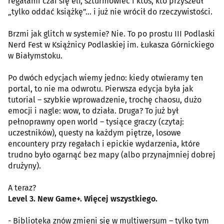
regałami czai się elf, szturmowiec i ktoś, kto przyszedł
„tylko oddać książkę”… i już nie wrócił do rzeczywistości.
Brzmi jak glitch w systemie? Nie. To po prostu III Podlaski
Nerd Fest w Książnicy Podlaskiej im. Łukasza Górnickiego
w Białymstoku.
Po dwóch edycjach wiemy jedno: kiedy otwieramy ten
portal, to nie ma odwrotu. Pierwsza edycja była jak
tutorial – szybkie wprowadzenie, trochę chaosu, dużo
emocji i nagle: wow, to działa. Druga? To już był
pełnoprawny open world – tysiące graczy (czytaj:
uczestników), questy na każdym piętrze, losowe
encountery przy regałach i epickie wydarzenia, które
trudno było ogarnąć bez mapy (albo przynajmniej dobrej
drużyny).
A teraz?
Level 3. New Game+. Więcej wszystkiego.
- Biblioteka znów zmieni się w multiwersum – tylko tym