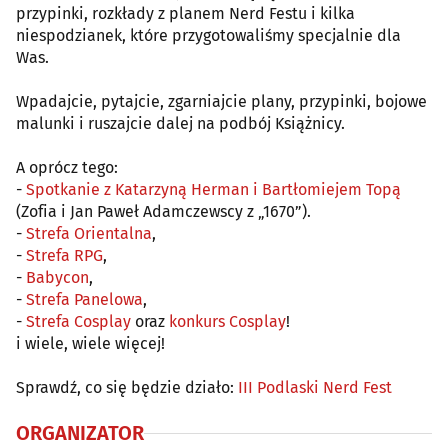
przypinki, rozkłady z planem Nerd Festu i kilka
niespodzianek, które przygotowaliśmy specjalnie dla
Was.
Wpadajcie, pytajcie, zgarniajcie plany, przypinki, bojowe
malunki i ruszajcie dalej na podbój Książnicy.
A oprócz tego:
-
Spotkanie z Katarzyną Herman i Bartłomiejem Topą
(Zofia i Jan Paweł Adamczewscy z „1670”).
-
Strefa Orientalna
,
-
Strefa RPG
,
-
Babycon
,
-
Strefa Panelowa
,
-
Strefa Cosplay
oraz
konkurs Cosplay
!
i wiele, wiele więcej!
Sprawdź, co się będzie działo:
III Podlaski Nerd Fest
ORGANIZATOR