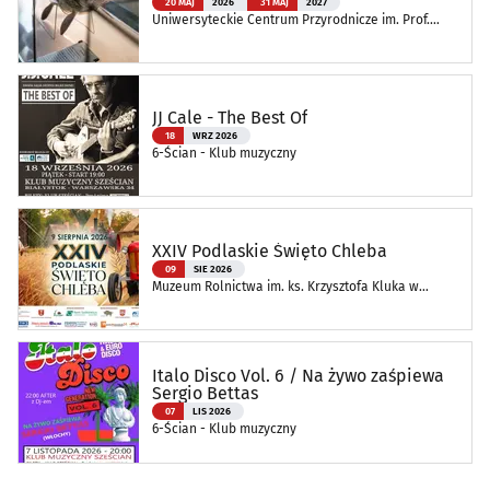
20 MAJ
2026
31 MAJ
2027
Uniwersyteckie Centrum Przyrodnicze im. Prof.
Andrzeja Myrchy
JJ Cale - The Best Of
18
WRZ 2026
6-Ścian - Klub muzyczny
XXIV Podlaskie Święto Chleba
09
SIE 2026
Muzeum Rolnictwa im. ks. Krzysztofa Kluka w
Ciechanowcu
Italo Disco Vol. 6 / Na żywo zaśpiewa
Sergio Bettas
07
LIS 2026
6-Ścian - Klub muzyczny