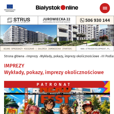
Strona główna
Imprezy
Wykłady, pokazy, imprezy okolicznościowe
III Podla
IMPREZY
Wykłady, pokazy, imprezy okolicznościowe
PATRONAT