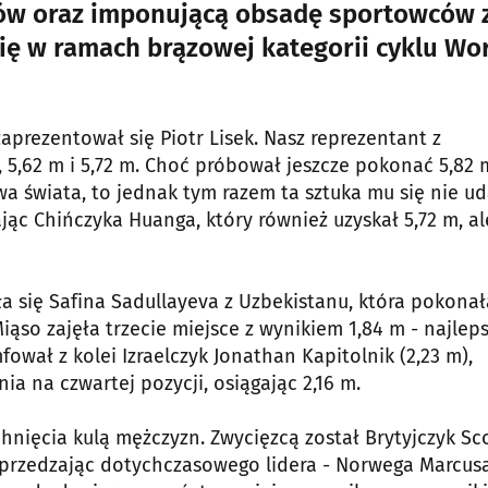
iców oraz imponującą obsadę sportowców 
ię w ramach brązowej kategorii cyklu Wo
zaprezentował się Piotr Lisek. Nasz reprezentant z
 5,62 m i 5,72 m. Choć próbował jeszcze pokonać 5,82 
świata, to jednak tym razem ta sztuka mu się nie ud
ąc Chińczyka Huanga, który również uzyskał 5,72 m, al
a się Safina Sadullayeva z Uzbekistanu, która pokonał
iąso zajęła trzecie miejsce z wynikiem 1,84 m - najlep
ował z kolei Izraelczyk Jonathan Kapitolnik (2,23 m),
a na czwartej pozycji, osiągając 2,16 m.
hnięcia kulą mężczyzn. Zwycięzcą został Brytyjczyk Sc
 wyprzedzając dotychczasowego lidera - Norwega Marcus