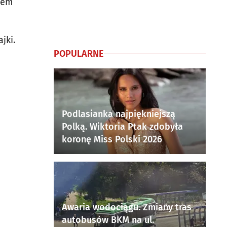
iem
jki.
POPULARNE
Podlasianka najpiękniejszą
Polką. Wiktoria Ptak zdobyła
koronę Miss Polski 2026
Awaria wodociągu. Zmiany tras
autobusów BKM na ul.