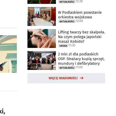
12:30
drogowego
AKTUALNOŚCI
W Podlaskiem powstanie
orkiestra wojskowa
12:00
AKTUALNOŚCI
Lifting twarzy bez skalpela.
Na czym polega japoński
masaż Kobido?
11:30
URODA
2 mln zł dla podlaskich
OSP. Strażacy kupią sprzęt,
mundury i defibrylatory
11:00
AKTUALNOŚCI
WIĘCEJ WIADOMOŚCI
i,