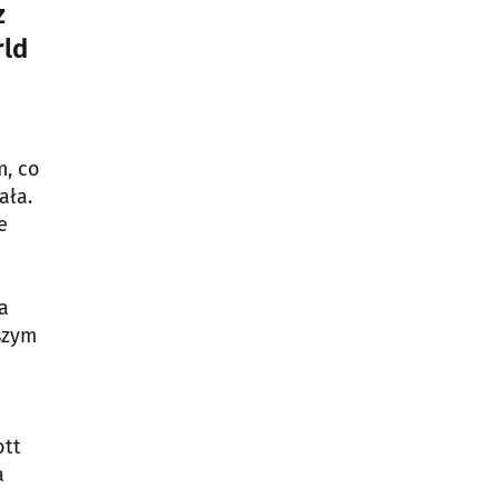
z
rld
m, co
ała.
e
a
szym
ott
a