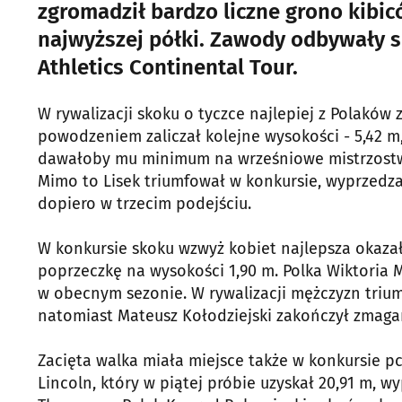
zgromadził bardzo liczne grono kib
najwyższej półki. Zawody odbywały s
Athletics Continental Tour.
W rywalizacji skoku o tyczce najlepiej z Polaków 
powodzeniem zaliczał kolejne wysokości - 5,42 m,
dawałoby mu minimum na wrześniowe mistrzostwa 
Mimo to Lisek triumfował w konkursie, wyprzedzaj
dopiero w trzecim podejściu.
W konkursie skoku wzwyż kobiet najlepsza okazał
poprzeczkę na wysokości 1,90 m. Polka Wiktoria M
w obecnym sezonie. W rywalizacji mężczyzn triumf
natomiast Mateusz Kołodziejski zakończył zmagani
Zacięta walka miała miejsce także w konkursie pc
Lincoln, który w piątej próbie uzyskał 20,91 m,