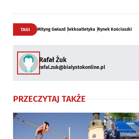
TAGI
Mityng Gwiazd
lekkoatletyka
Rynek Kościuszki
Rafał Żuk
rafal.zuk@bialystokonline.pl
PRZECZYTAJ TAKŻE