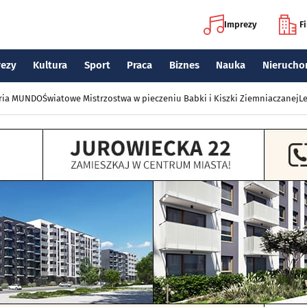
Imprezy
F
rezy
Kultura
Sport
Praca
Biznes
Nauka
Nierucho
eria MUNDO
Światowe Mistrzostwa w pieczeniu Babki i Kiszki Ziemniaczanej
Le