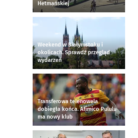
Hetmańskiej
Weekend w Białymstoku i
okolicach. Sprawdź przegląd
wydarzeń
Transferowa telenowela
dobiegła końca. Afimico Pululu
ma nowy klub