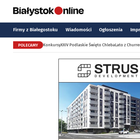
Firmy z Białegostoku
Wiadomości
Ogłoszenia
Imp
Konkursy
XXIV Podlaskie Święto Chleba
Lato z Churr
POLECAMY