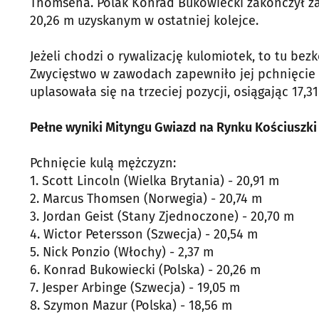
Thomsena. Polak Konrad Bukowiecki zakończył z
20,26 m uzyskanym w ostatniej kolejce.
Jeżeli chodzi o rywalizację kulomiotek, to tu be
Zwycięstwo w zawodach zapewniło jej pchnięcie n
uplasowała się na trzeciej pozycji, osiągając 17,3
Pełne wyniki Mityngu Gwiazd na Rynku Kościuszki
Pchnięcie kulą mężczyzn:
1. Scott Lincoln (Wielka Brytania) - 20,91 m
2. Marcus Thomsen (Norwegia) - 20,74 m
3. Jordan Geist (Stany Zjednoczone) - 20,70 m
4. Wictor Petersson (Szwecja) - 20,54 m
5. Nick Ponzio (Włochy) - 2,37 m
6. Konrad Bukowiecki (Polska) - 20,26 m
7. Jesper Arbinge (Szwecja) - 19,05 m
8. Szymon Mazur (Polska) - 18,56 m