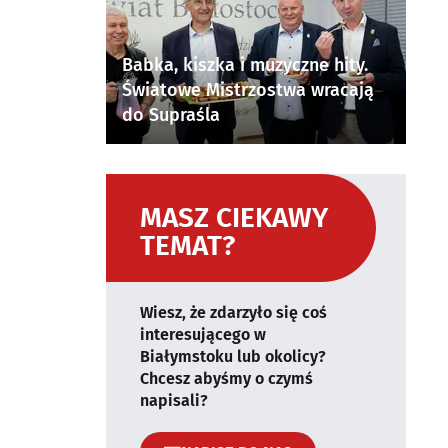
Babka, kiszka i muzyczne hity.
Światowe Mistrzostwa wracają
do Supraśla
MASZ CIEKAWY
TEMAT?
Wiesz, że zdarzyło się coś
interesującego w
Białymstoku lub okolicy?
Chcesz abyśmy o czymś
napisali?