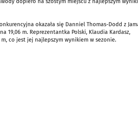
awody dopiero na szóstym miejscu z najlepszym wynik
zkonkurencyjna okazała się Danniel Thomas-Dodd z Jama
a 19,06 m. Reprezentantka Polski, Klaudia Kardasz,
1 m, co jest jej najlepszym wynikiem w sezonie.