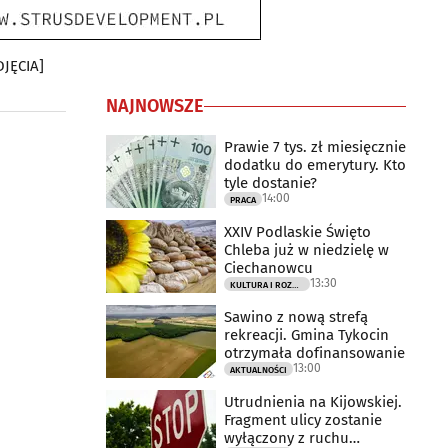
DJĘCIA]
NAJNOWSZE
Prawie 7 tys. zł miesięcznie
dodatku do emerytury. Kto
tyle dostanie?
14:00
PRACA
XXIV Podlaskie Święto
Chleba już w niedzielę w
Ciechanowcu
13:30
KULTURA I ROZRYWKA
Sawino z nową strefą
rekreacji. Gmina Tykocin
otrzymała dofinansowanie
13:00
AKTUALNOŚCI
Utrudnienia na Kijowskiej.
Fragment ulicy zostanie
wyłączony z ruchu