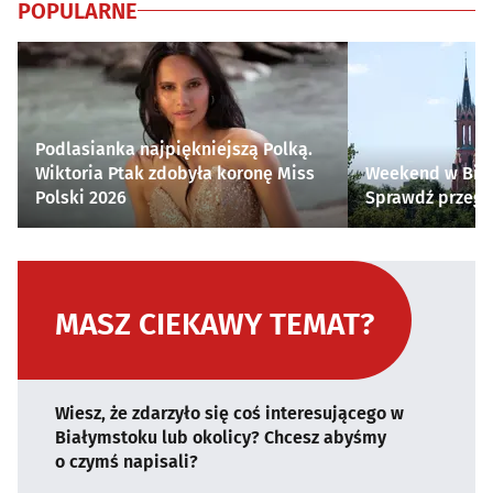
POPULARNE
Podlasianka najpiękniejszą Polką.
Wiktoria Ptak zdobyła koronę Miss
Weekend w Biał
Polski 2026
Sprawdź przegl
MASZ CIEKAWY TEMAT?
Wiesz, że zdarzyło się coś interesującego w
Białymstoku lub okolicy? Chcesz abyśmy
o czymś napisali?