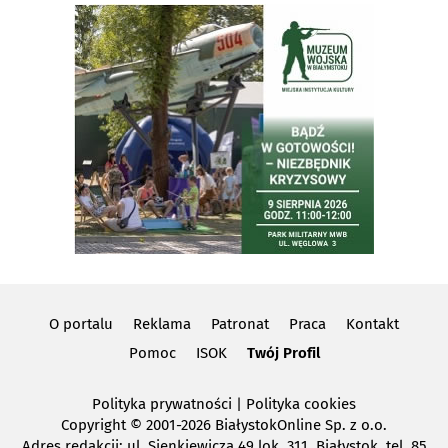
O portalu
Reklama
Patronat
Praca
Kontakt
Pomoc
ISOK
Twój Profil
Polityka prywatności
|
Polityka cookies
Copyright
© 2001-2026 BiałystokOnline Sp. z o.o.
Adres redakcji: ul. Sienkiewicza 49 lok. 311, Białystok, tel. 85