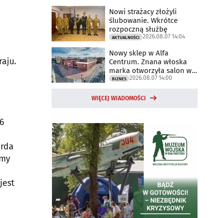
Nowi strażacy złożyli
ślubowanie. Wkrótce
rozpoczną służbę
2026.08.07 14:04
AKTUALNOŚCI
Nowy sklep w Alfa
aju.
Centrum. Znana włoska
marka otworzyła salon w
2026.08.07 14:00
Białymstoku
BIZNES
WIĘCEJ WIADOMOŚCI
 6
arda
śmy
jest