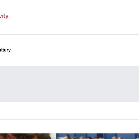
vity
ultury