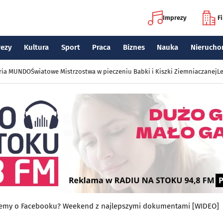
Imprezy
F
rezy
Kultura
Sport
Praca
Biznes
Nauka
Nierucho
eria MUNDO
Światowe Mistrzostwa w pieczeniu Babki i Kiszki Ziemniaczanej
Le
emy o Facebooku? Weekend z najlepszymi dokumentami [WIDEO]