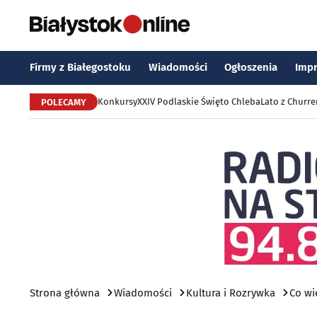
Firmy z Białegostoku
Wiadomości
Ogłoszenia
Imp
Konkursy
XXIV Podlaskie Święto Chleba
Lato z Churr
POLECAMY
Strona główna
Wiadomości
Kultura i Rozrywka
Co wi