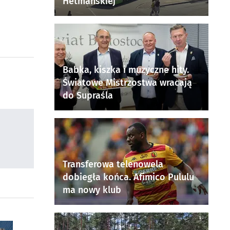
Hetmańskiej
Babka, kiszka i muzyczne hity.
Światowe Mistrzostwa wracają
do Supraśla
Transferowa telenowela
dobiegła końca. Afimico Pululu
ma nowy klub