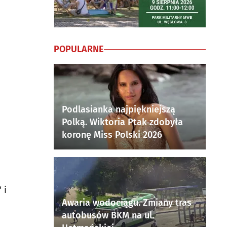
POPULARNE
Podlasianka najpiękniejszą
Polką. Wiktoria Ptak zdobyła
koronę Miss Polski 2026
 i
Awaria wodociągu. Zmiany tras
autobusów BKM na ul.