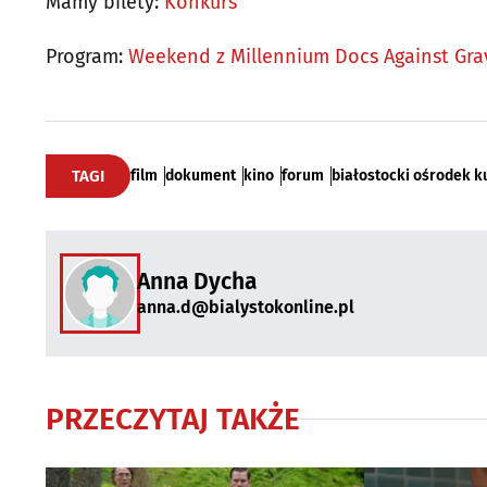
Mamy bilety:
Konkurs
Program:
Weekend z Millennium Docs Against Gra
TAGI
film
dokument
kino
forum
białostocki ośrodek k
Anna Dycha
anna.d@bialystokonline.pl
PRZECZYTAJ TAKŻE