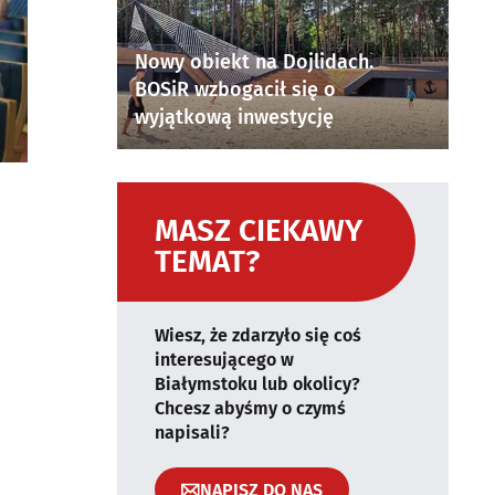
Nowy obiekt na Dojlidach.
BOSiR wzbogacił się o
wyjątkową inwestycję
MASZ CIEKAWY
TEMAT?
Wiesz, że zdarzyło się coś
interesującego w
Białymstoku lub okolicy?
Chcesz abyśmy o czymś
napisali?
NAPISZ DO NAS