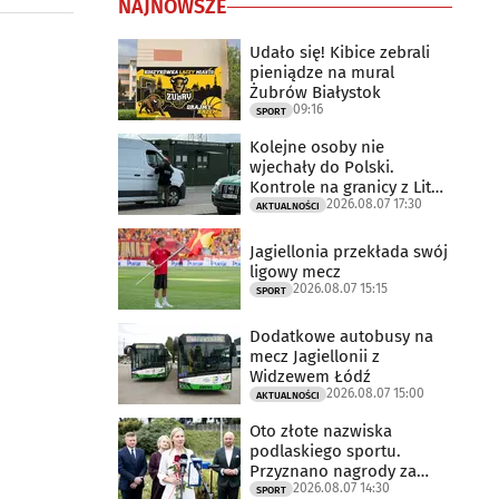
NAJNOWSZE
Udało się! Kibice zebrali
pieniądze na mural
Żubrów Białystok
09:16
SPORT
Kolejne osoby nie
wjechały do Polski.
Kontrole na granicy z Litwą
2026.08.07 17:30
trwają
AKTUALNOŚCI
Jagiellonia przekłada swój
ligowy mecz
2026.08.07 15:15
SPORT
Dodatkowe autobusy na
mecz Jagiellonii z
Widzewem Łódź
2026.08.07 15:00
AKTUALNOŚCI
Oto złote nazwiska
podlaskiego sportu.
Przyznano nagrody za
2026.08.07 14:30
2025 rok
SPORT