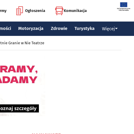
irmy
Ogłoszenia
Komunikacja
mości
Motoryzacja
Zdrowie
Turystyka
Więcej
tnie Granie w Nie Teatrze