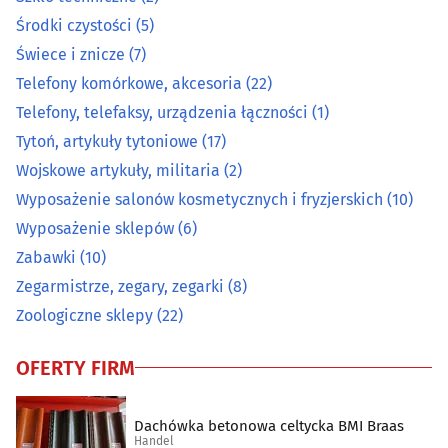
Papier, tektura
(9)
Środki czystości
(5)
Świece i znicze
(7)
Pocztówki, widokówki, karty okolicznościowe
(2)
Telefony komórkowe, akcesoria
(22)
Telefony, telefaksy, urządzenia łączności
(1)
Pomiarowa aparatura i urządzenia
(12)
Tytoń, artykuły tytoniowe
(17)
Prasa
(1)
Wojskowe artykuły, militaria
(2)
Wyposażenie salonów kosmetycznych i fryzjerskich
(10)
Przędza, włóczka
(0)
Wyposażenie sklepów
(6)
Zabawki
(10)
Radiokomunikacja
(2)
Zegarmistrze, zegary, zegarki
(8)
Zoologiczne sklepy
(22)
Rolne artykuły - skup, sprzedaż
(11)
OFERTY FIRM
Ryby i przetwory rybne
(9)
Sklepy internetowe
(30)
Dachówka betonowa celtycka BMI Braas
Handel