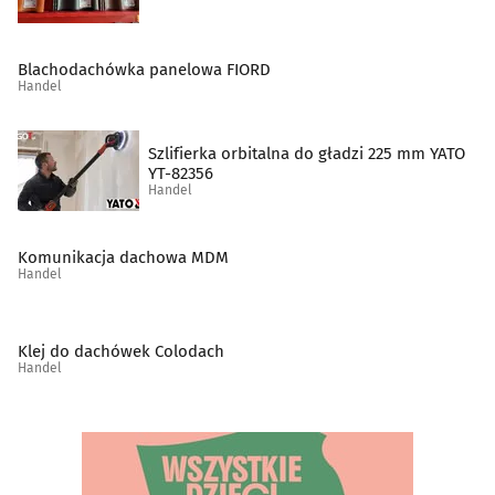
Sklepy muzyczne
(10)
Blachodachówka panelowa FIORD
Spożywcze artykuły
(49)
Handel
Supermarkety
(10)
Szlifierka orbitalna do gładzi 225 mm YATO
YT-82356
Handel
Szkło techniczne
(2)
Środki czystości
(5)
Komunikacja dachowa MDM
Handel
Świece i znicze
(7)
Klej do dachówek Colodach
Telefony komórkowe, akcesoria
(22)
Handel
Telefony, telefaksy, urządzenia łączności
(1)
Tytoń, artykuły tytoniowe
(17)