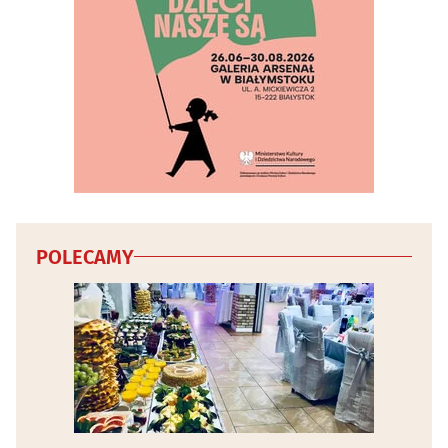
Wojskowe artykuły, militaria
(2)
Wyposażenie salonów kosmetycznych i fryzjerskich
(10)
Wyposażenie sklepów
(6)
Zabawki
(10)
Zegarmistrze, zegary, zegarki
(8)
POLECAMY
Zoologiczne sklepy
(22)