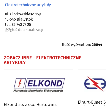
Anteny
(6)
Elektrotechniczne artykuły
Antykwariaty
ul. Ciołkowskiego 159
(5)
15-545 Białystok
tel. 85 743 77 25
Artykuły dziecięce
(11)
Zgłoś do aktualizacji
Artykuły i sprzęt gospodarstwa domowego (AGD)
(17)
Ilość wyświetleń:
26644
Artykuły i sprzęt RTV
(4)
ZOBACZ INNE -
ELEKTROTECHNICZNE
ARTYKUŁY
Artykuły zaopatrzenia plastyków
(3)
Audiowizualne systemy
(7)
Balony, fajerwerki i inne
(10)
Biurowe urządzenia i papiernicze artykuły - detal
(24)
Elhurt-Elmet S
Elkond sp. z o.o. Hurtownia