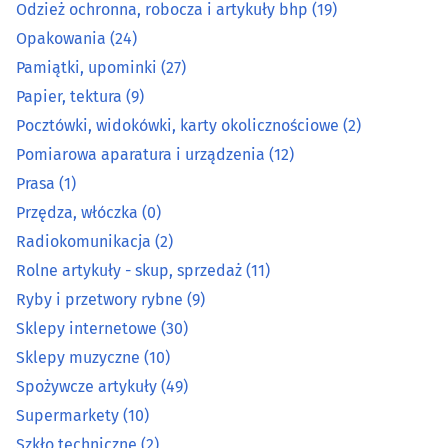
Maszyny i urządzenia rolnicze
(14)
Odzież ochronna, robocza i artykuły bhp
(19)
Opakowania
(24)
Metale, metale kolorowe
(11)
Pamiątki, upominki
(27)
Papier, tektura
(9)
Metalowe artykuły
(26)
Pocztówki, widokówki, karty okolicznościowe
(2)
Pomiarowa aparatura i urządzenia
(12)
Mięso, wędliny, drób - detal
(15)
Prasa
(1)
Narzędzia
(38)
Przędza, włóczka
(0)
Radiokomunikacja
(2)
Normalia techniczne
(3)
Rolne artykuły - skup, sprzedaż
(11)
Ryby i przetwory rybne
(9)
Odzież ochronna, robocza i artykuły bhp
(19)
Sklepy internetowe
(30)
Sklepy muzyczne
(10)
Opakowania
(24)
Spożywcze artykuły
(49)
Pamiątki, upominki
(27)
Supermarkety
(10)
Szkło techniczne
(2)