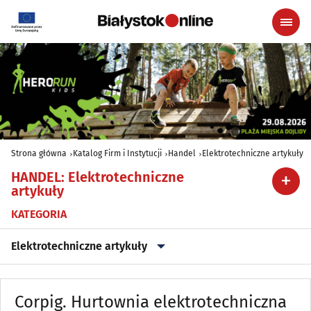
Strona główna
Katalog Firm i Instytucji
Handel
Elektrotechniczne artykuły
HANDEL
:
Elektrotechniczne
artykuły
KATEGORIA
Elektrotechniczne artykuły
Alkohol, Piwo, Wino, Wyroby spirytusowe
(20)
Corpig. Hurtownia elektrotechniczna