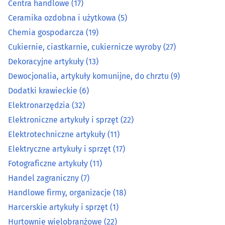
Centra handlowe
(17)
Elektroniczne artykuły i sprzęt
(22)
Ceramika ozdobna i użytkowa
(5)
Chemia gospodarcza
(19)
Elektrotechniczne artykuły
(11)
Cukiernie, ciastkarnie, cukiernicze wyroby
(27)
Dekoracyjne artykuły
(13)
Elektryczne artykuły i sprzęt
(17)
Dewocjonalia, artykuły komunijne, do chrztu
(9)
Dodatki krawieckie
(6)
Fotograficzne artykuły
(11)
Elektronarzędzia
(32)
Handel zagraniczny
(7)
Elektroniczne artykuły i sprzęt
(22)
Elektrotechniczne artykuły
(11)
Handlowe firmy, organizacje
(18)
Elektryczne artykuły i sprzęt
(17)
Fotograficzne artykuły
(11)
Harcerskie artykuły i sprzęt
(1)
Handel zagraniczny
(7)
Handlowe firmy, organizacje
(18)
Hurtownie wielobranżowe
(22)
Harcerskie artykuły i sprzęt
(1)
Kasy fiskalne
(12)
Hurtownie wielobranżowe
(22)