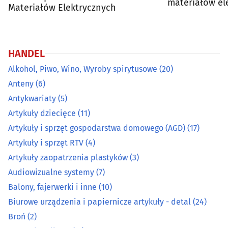
materiałów el
Materiałów Elektrycznych
Broń
(2)
metalowych
Centra handlowe
(17)
HANDEL
Ceramika ozdobna i użytkowa
(5)
Alkohol, Piwo, Wino, Wyroby spirytusowe
(20)
Anteny
(6)
Chemia gospodarcza
(19)
Antykwariaty
(5)
Artykuły dziecięce
(11)
Cukiernie, ciastkarnie, cukiernicze wyroby
(27)
Artykuły i sprzęt gospodarstwa domowego (AGD)
(17)
Dekoracyjne artykuły
(13)
Artykuły i sprzęt RTV
(4)
Artykuły zaopatrzenia plastyków
(3)
Dewocjonalia, artykuły komunijne, do chrztu
(9)
Audiowizualne systemy
(7)
Balony, fajerwerki i inne
(10)
Dodatki krawieckie
(6)
Biurowe urządzenia i papiernicze artykuły - detal
(24)
Broń
(2)
Elektronarzędzia
(32)