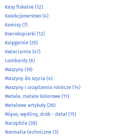
Kasy fiskalne
(12)
Kolekcjonerstwo
(4)
Kolekcjonerstwo
(4)
Komisy
(7)
Komisy
(7)
Kserokopiarki
(12)
Księgarnie
(25)
Kserokopiarki
(12)
Kwiaciarnie
(47)
Księgarnie
(25)
Lombardy
(6)
Maszyny
(19)
Kwiaciarnie
(47)
Maszyny do szycia
(4)
Maszyny i urządzenia rolnicze
(14)
Lombardy
(6)
Metale, metale kolorowe
(11)
Metalowe artykuły
(26)
Maszyny
(19)
Mięso, wędliny, drób - detal
(15)
Maszyny do szycia
(4)
Narzędzia
(38)
Normalia techniczne
(3)