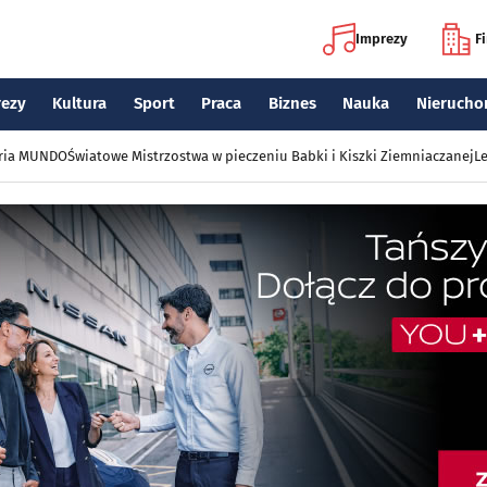
Imprezy
F
rezy
Kultura
Sport
Praca
Biznes
Nauka
Nierucho
eria MUNDO
Światowe Mistrzostwa w pieczeniu Babki i Kiszki Ziemniaczanej
Le