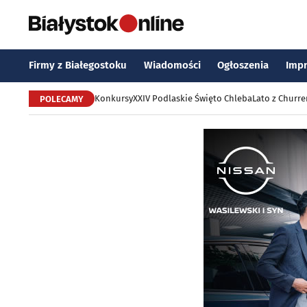
Firmy z Białegostoku
Wiadomości
Ogłoszenia
Imp
Konkursy
XXIV Podlaskie Święto Chleba
Lato z Churr
POLECAMY