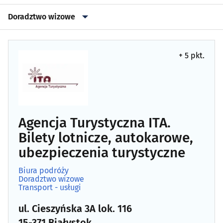
Doradztwo wizowe
Adwokaci, Radcowie prawni
(168)
+ 5 pkt.
Audytorskie usługi
(17)
Banki
(97)
Bankomaty
(120)
Agencja Turystyczna ITA.
Bilety lotnicze, autokarowe,
Brokerzy
(22)
ubezpieczenia turystyczne
Celne agencje
(19)
Biura podróży
Doradztwo wizowe
Transport - usługi
Doradztwo personalne
(10)
ul. Cieszyńska 3A lok. 116
Doradztwo podatkowe
(71)
15-371 Białystok