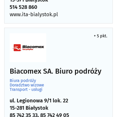
514 528 860
Doradztwo prawne
(68)
www.ita-bialystok.pl
Doradztwo rolnicze
(7)
+ 5 pkt.
Doradztwo wizowe
(4)
Kancelarie notarialne
(36)
Kantory
(14)
Biacomex SA. Biuro podróży
Konsulting
(40)
Biura podróży
Doradztwo wizowe
Transport - usługi
Leasing
(18)
ul. Legionowa 9/1 lok. 22
Ochrona danych osobowych
(1)
15-281 Białystok
85 742 35 33, 85 742 49 05