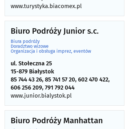
Odszkodowania
(29)
www.turystyka.biacomex.pl
Organizacja konferencji, centra konferencyjne
(27)
Biuro Podróży Junior s.c.
Pośrednictwo pracy
(13)
Biura podróży
Pożyczki, kredyty, lokaty
(39)
Doradztwo wizowe
Organizacja i obsługa imprez, eventów
Przekazy pieniężne
(2)
ul. Stołeczna 25
15-879 Białystok
Rachunkowość - usługi
(166)
85 744 43 26, 85 741 57 20, 602 470 422,
606 256 209, 791 792 044
Rzeczoznawcy
(26)
www.junior.bialystok.pl
Szkolenia dla biznesu
(41)
Biuro Podróży Manhattan
Tłumacze przysięgli, tłumaczenia
(60)