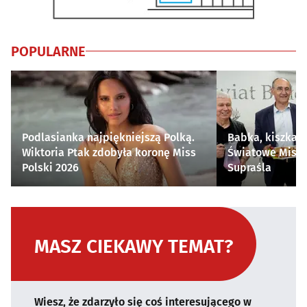
POPULARNE
Podlasianka najpiękniejszą Polką.
Babka, kiszka i
Wiktoria Ptak zdobyła koronę Miss
Światowe Mistr
Polski 2026
Supraśla
MASZ CIEKAWY TEMAT?
Wiesz, że zdarzyło się coś interesującego w