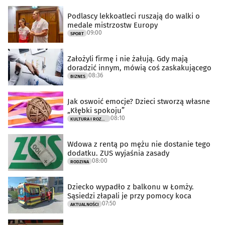
Podlascy lekkoatleci ruszają do walki o
medale mistrzostw Europy
09:00
SPORT
Założyli firmę i nie żałują. Gdy mają
doradzić innym, mówią coś zaskakującego
08:36
BIZNES
Jak oswoić emocje? Dzieci stworzą własne
„Kłębki spokoju”
08:10
KULTURA I ROZRYWKA
Wdowa z rentą po mężu nie dostanie tego
dodatku. ZUS wyjaśnia zasady
08:00
RODZINA
Dziecko wypadło z balkonu w Łomży.
Sąsiedzi złapali je przy pomocy koca
07:50
AKTUALNOŚCI