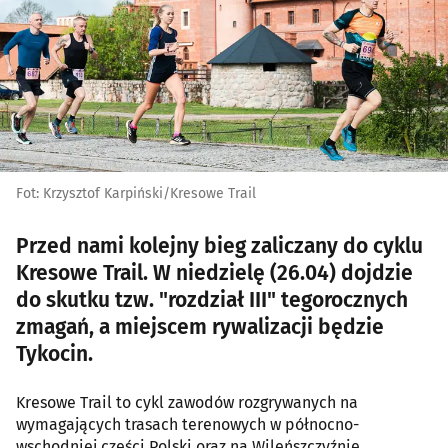
Fot: Krzysztof Karpiński/Kresowe Trail
Przed nami kolejny bieg zaliczany do cyklu
Kresowe Trail. W niedzielę (26.04) dojdzie
do skutku tzw. "rozdział III" tegorocznych
zmagań, a miejscem rywalizacji będzie
Tykocin.
Kresowe Trail to cykl zawodów rozgrywanych na
wymagających trasach terenowych w północno-
wschodniej części Polski oraz na Wileńszczyźnie,