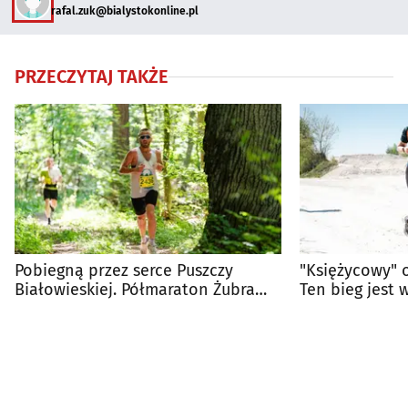
rafal.zuk@bialystokonline.pl
PRZECZYTAJ TAKŻE
Pobiegną przez serce Puszczy
"Księżycowy" o
Białowieskiej. Półmaraton Żubra
Ten bieg jest 
czeka