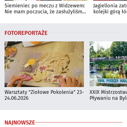
Siemieniec po meczu z Widzewem:
Jagiellonia za
Nie mam poczucia, że zasłużyliśmy
kolejki górą ł
na porażkę
FOTOREPORTAŻE
Warsztaty "Ziołowe Pokolenia" 23-
XXIX Mistrzostw
24.06.2026
Pływaniu na By
NAJNOWSZE