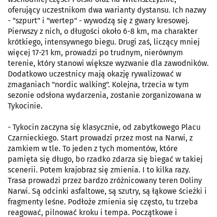
oferujący uczestnikom dwa warianty dystansu. Ich nazwy
- "szpurt" i "wertep" - wywodzą się z gwary kresowej.
Pierwszy z nich, o długości około 6-8 km, ma charakter
krótkiego, intensywnego biegu. Drugi zaś, liczący mniej
więcej 17-21 km, prowadzi po trudnym, nierównym
terenie, który stanowi większe wyzwanie dla zawodników.
Dodatkowo uczestnicy mają okazję rywalizować w
zmaganiach "nordic walking". Kolejna, trzecia w tym
sezonie odsłona wydarzenia, zostanie zorganizowana w
Tykocinie.
- Tykocin zaczyna się klasycznie, od zabytkowego Placu
Czarnieckiego. Start prowadzi przez most na Narwi, z
zamkiem w tle. To jeden z tych momentów, które
pamięta się długo, bo rzadko zdarza się biegać w takiej
scenerii. Potem krajobraz się zmienia. I to kilka razy.
Trasa prowadzi przez bardzo zróżnicowany teren Doliny
Narwi. Są odcinki asfaltowe, są szutry, są łąkowe ścieżki i
fragmenty leśne. Podłoże zmienia się często, tu trzeba
reagować, pilnować kroku i tempa. Początkowe i