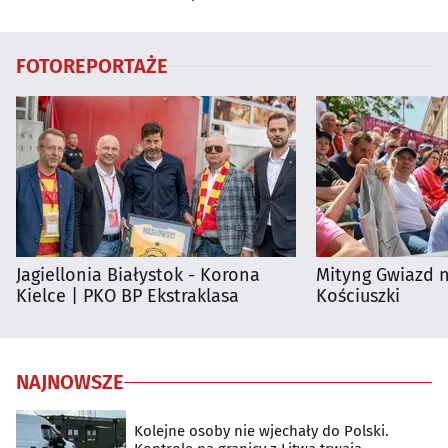
Białymstoku
Supraśla
FOTOREPORTAŻE
Jagiellonia Białystok - Korona
Mityng Gwiazd 
Kielce | PKO BP Ekstraklasa
Kościuszki
NAJNOWSZE
Kolejne osoby nie wjechały do Polski.