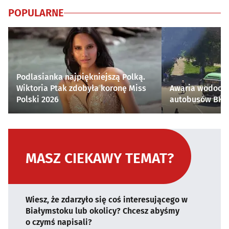
POPULARNE
Podlasianka najpiękniejszą Polką.
Wiktoria Ptak zdobyła koronę Miss
Awaria wodocią
Polski 2026
autobusów BKM 
MASZ CIEKAWY TEMAT?
Wiesz, że zdarzyło się coś interesującego w
Białymstoku lub okolicy? Chcesz abyśmy
o czymś napisali?