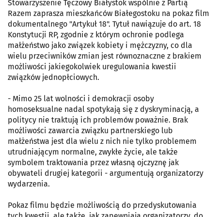
Stowarzyszenie Tęczowy Białystok wspólnie z Partią
Razem zaprasza mieszkańców Białegostoku na pokaz film
dokumentalnego "Artykuł 18". Tytuł nawiązuje do art. 18
Konstytucji RP, zgodnie z którym ochronie podlega
małżeństwo jako związek kobiety i mężczyzny, co dla
wielu przeciwników zmian jest równoznaczne z brakiem
możliwości jakiegokolwiek uregulowania kwestii
związków jednopłciowych.
- Mimo 25 lat wolności i demokracji osoby
homoseksualne nadal spotykają się z dyskryminacją, a
politycy nie traktują ich problemów poważnie. Brak
możliwości zawarcia związku partnerskiego lub
małżeństwa jest dla wielu z nich nie tylko problemem
utrudniającym normalne, zwykłe życie, ale także
symbolem traktowania przez własną ojczyznę jak
obywateli drugiej kategorii - argumentują organizatorzy
wydarzenia.
Pokaz filmu będzie możliwością do przedyskutowania
tych kwestii, ale także, jak zapewniają organizatorzy, do