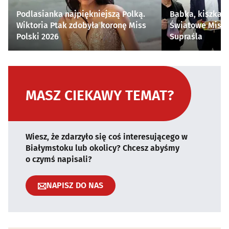
Podlasianka najpiękniejszą Polką.
Babka, kiszka i
Wiktoria Ptak zdobyła koronę Miss
Światowe Mistr
Polski 2026
Supraśla
MASZ CIEKAWY TEMAT?
Wiesz, że zdarzyło się coś interesującego w
Białymstoku lub okolicy? Chcesz abyśmy
o czymś napisali?
NAPISZ DO NAS