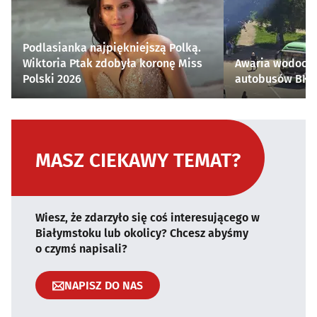
Podlasianka najpiękniejszą Polką.
Wiktoria Ptak zdobyła koronę Miss
Awaria wodocią
Polski 2026
autobusów BKM 
MASZ CIEKAWY TEMAT?
Wiesz, że zdarzyło się coś interesującego w
Białymstoku lub okolicy? Chcesz abyśmy
o czymś napisali?
NAPISZ DO NAS