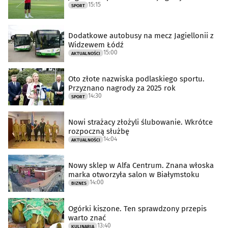
15:15
SPORT
Dodatkowe autobusy na mecz Jagiellonii z
Widzewem Łódź
15:00
AKTUALNOŚCI
Oto złote nazwiska podlaskiego sportu.
Przyznano nagrody za 2025 rok
14:30
SPORT
Nowi strażacy złożyli ślubowanie. Wkrótce
rozpoczną służbę
14:04
AKTUALNOŚCI
Nowy sklep w Alfa Centrum. Znana włoska
marka otworzyła salon w Białymstoku
14:00
BIZNES
Ogórki kiszone. Ten sprawdzony przepis
warto znać
13:40
KULINARIA