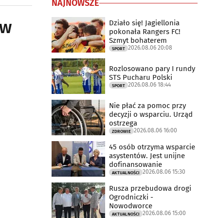
NAJNOWSZE
ów
Działo się! Jagiellonia
pokonała Rangers FC!
Szmyt bohaterem
2026.08.06 20:08
SPORT
Rozlosowano pary I rundy
STS Pucharu Polski
2026.08.06 18:44
SPORT
Nie płać za pomoc przy
decyzji o wsparciu. Urząd
ostrzega
2026.08.06 16:00
ZDROWIE
45 osób otrzyma wsparcie
asystentów. Jest unijne
dofinansowanie
2026.08.06 15:30
AKTUALNOŚCI
Rusza przebudowa drogi
Ogrodniczki -
Nowodworce
2026.08.06 15:00
AKTUALNOŚCI