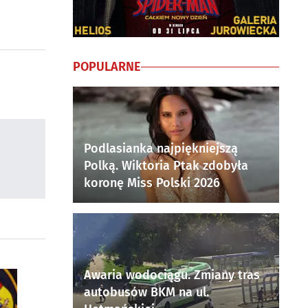
POPULARNE
Podlasianka najpiękniejszą
Polką. Wiktoria Ptak zdobyła
koronę Miss Polski 2026
Awaria wodociągu. Zmiany tras
autobusów BKM na ul.