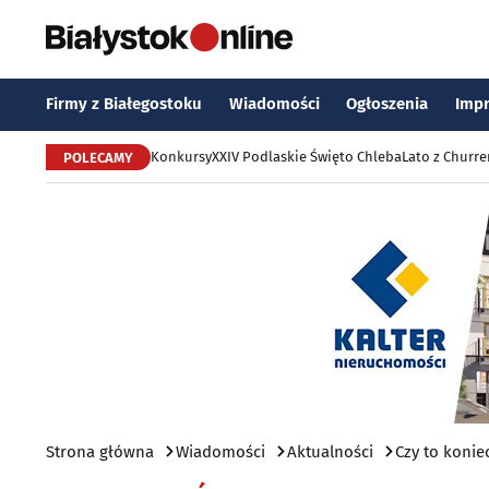
Firmy z Białegostoku
Wiadomości
Ogłoszenia
Imp
Konkursy
XXIV Podlaskie Święto Chleba
Lato z Churr
POLECAMY
Strona główna
Wiadomości
Aktualności
Czy to konie