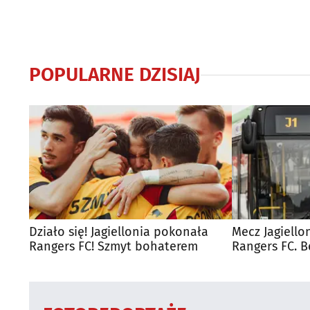
POPULARNE DZISIAJ
Działo się! Jagiellonia pokonała
Mecz Jagiello
Rangers FC! Szmyt bohaterem
Rangers FC. 
autobusy dla