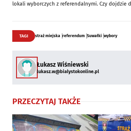
lokali wyborczych z referendalnymi. Czy dojdzie 
TAGI
straż miejska
referendum
Suwałki
wybory
Łukasz Wiśniewski
lukasz.w@bialystokonline.pl
PRZECZYTAJ TAKŻE