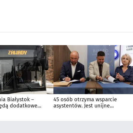
nia Białystok –
45 osób otrzyma wsparcie
Będą dodatkowe
asystentów. Jest unijne
 kibiców
dofinansowanie