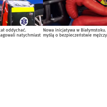
tał oddychać.
Nowa inicjatywa w Białymstoku.
eagowali natychmiast
myślą o bezpieczeństwie mężcz