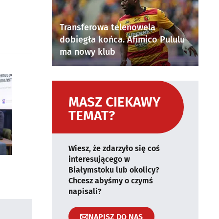
Transferowa telenowela
dobiegła końca. Afimico Pululu
ma nowy klub
MASZ CIEKAWY
TEMAT?
Wiesz, że zdarzyło się coś
interesującego w
Białymstoku lub okolicy?
Chcesz abyśmy o czymś
napisali?
NAPISZ DO NAS