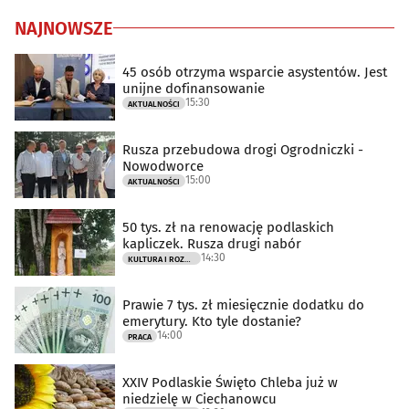
NAJNOWSZE
45 osób otrzyma wsparcie asystentów. Jest
unijne dofinansowanie
15:30
AKTUALNOŚCI
Rusza przebudowa drogi Ogrodniczki -
Nowodworce
15:00
AKTUALNOŚCI
50 tys. zł na renowację podlaskich
kapliczek. Rusza drugi nabór
14:30
KULTURA I ROZRYWKA
Prawie 7 tys. zł miesięcznie dodatku do
emerytury. Kto tyle dostanie?
14:00
PRACA
XXIV Podlaskie Święto Chleba już w
niedzielę w Ciechanowcu