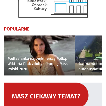
POPULARNE
Podlasianka najpiękniejszą Polką.
Wiktoria Ptak zdobyła koronę Miss
Awaria wodocią
Polski 2026
autobusów BKM 
MASZ CIEKAWY TEMAT?