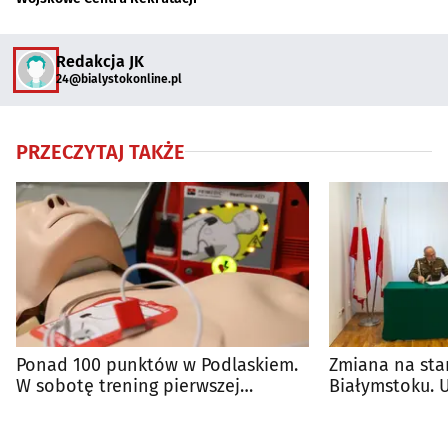
Redakcja JK
24@bialystokonline.pl
PRZECZYTAJ TAKŻE
Ponad 100 punktów w Podlaskiem.
Zmiana na sta
W sobotę trening pierwszej
Białymstoku. 
pomocy
przekazano ob