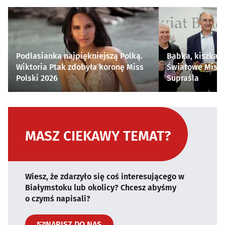
Podlasianka najpiękniejszą Polką.
Babka, kiszka i
Wiktoria Ptak zdobyła koronę Miss
Światowe Mistr
Polski 2026
Supraśla
MASZ CIEKAWY TEMAT?
Wiesz, że zdarzyło się coś interesującego w
Białymstoku lub okolicy? Chcesz abyśmy
o czymś napisali?
NAPISZ DO NAS