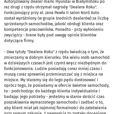
Autoryzowany dealer marki Hyundai w Białymstoku po
raz drugi z rzędu otrzymał nagrodę "Dealera Roku".
Funkcjonujący przy al. Jana Pawła II salon Nord Auto
został wyróżniony (w grupie średnich dealerów) za liczbę
sprzedanych samochodów, jakość obsługi klienta oraz
kompetencje pracowników. Ponadto - przy wyłonieniu
zwycięzcy - brane były pod uwagę opinie klientów
dotyczące firmy.
- Dwa tytuły "Dealera Roku" z rzędu świadczą o tym, że
zmierzamy w dobrym kierunku. Dla wielu osób samochód
w dzisiejszych czasach jest czymś wręcz niezbędnym do
funkcjonowania. Ludzie posiadają coraz mniej czasu i
muszą coraz sprawniej przemieszczać się z miejsca na
miejsce. My staramy się do tego pędu dostosować i
oprócz tego, że posiadamy w ofercie świetne samochody,
to - podchodząc do każdego klienta indywidualnie i
badając jego potrzeby - jesteśmy w stanie skrócić czas
poszukiwania wymarzonego samochodu i zadbać o to,
aby klient miał jak najmniej formalności do załatwienia
przy samym zakupie. Z pewnością to zostało docenione